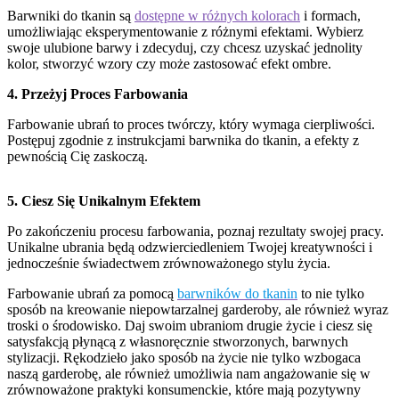
Barwniki do tkanin są
dostępne w różnych kolorach
i formach,
umożliwiając eksperymentowanie z różnymi efektami. Wybierz
swoje ulubione barwy i zdecyduj, czy chcesz uzyskać jednolity
kolor, stworzyć wzory czy może zastosować efekt ombre.
4. Przeżyj Proces Farbowania
Farbowanie ubrań to proces twórczy, który wymaga cierpliwości.
Postępuj zgodnie z instrukcjami barwnika do tkanin, a efekty z
pewnością Cię zaskoczą.
5. Ciesz Się Unikalnym Efektem
Po zakończeniu procesu farbowania, poznaj rezultaty swojej pracy.
Unikalne ubrania będą odzwierciedleniem Twojej kreatywności i
jednocześnie świadectwem zrównoważonego stylu życia.
Farbowanie ubrań za pomocą
barwników do tkanin
to nie tylko
sposób na kreowanie niepowtarzalnej garderoby, ale również wyraz
troski o środowisko. Daj swoim ubraniom drugie życie i ciesz się
satysfakcją płynącą z własnoręcznie stworzonych, barwnych
stylizacji. Rękodzieło jako sposób na życie nie tylko wzbogaca
naszą garderobę, ale również umożliwia nam angażowanie się w
zrównoważone praktyki konsumenckie, które mają pozytywny