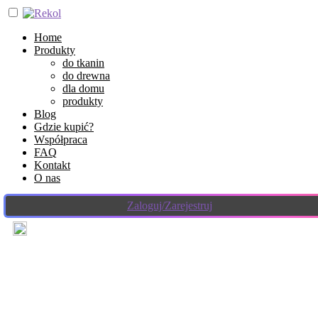
Home
Produkty
do tkanin
do drewna
dla domu
produkty
Blog
Gdzie kupić?
Współpraca
FAQ
Kontakt
O nas
Zaloguj/Zarejestruj
26 października 2023