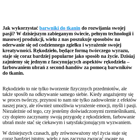
Rękodzieło jako sposób na
życie
Jak wykorzystać
barwniki do tkanin
do rozwijania swojej
pasji? W dzisiejszym zabieganym świecie, pełnym technologii i
masowej produkcji, wielu z nas poszukuje sposobów na
oderwanie się od codziennego zgiełku i wyrażenie swojej
kreatywności. Rękodzieło, będące formą twórczego wyrazu,
staje się coraz bardziej popularne jako sposób na życie. Dzisiaj
zajmiemy się jednym z fascynujących aspektów rękodzieła –
farbowaniem ubrań z second-handów za pomocą barwników
do tkanin.
Rękodzieło to nie tylko tworzenie fizycznych przedmiotów, ale
także sposób na odkrywanie samego siebie. Kiedy angażujemy się
w proces twórczy, przynosi to nam nie tylko zadowolenie z efektów
naszej pracy, ale również umożliwia wyrażenie emocji, myśli i pasji.
Niezależnie od tego, czy jesteśmy doświadczonymi rzemieślnikami,
czy dopiero zaczynamy swoją przygodę z rękodziełem, farbowanie
ubrań może stać się ciekawym i satysfakcjonującym wyzwaniem.
W dzisiejszych czasach, gdy zrównoważony styl życia staje się
coraz bardziej istotny, wielu z nas zaczyna zwracać uwagę na