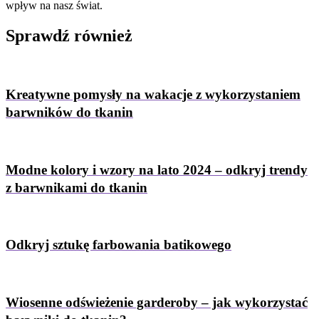
wpływ na nasz świat.
Sprawdź
również
Kreatywne pomysły na wakacje z wykorzystaniem
barwników do tkanin
Modne kolory i wzory na lato 2024 – odkryj trendy
z barwnikami do tkanin
Odkryj sztukę farbowania batikowego
Wiosenne odświeżenie garderoby – jak wykorzystać