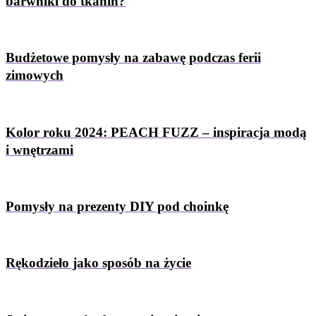
barwniki do tkanin?
Budżetowe pomysły na zabawę podczas ferii
zimowych
Kolor roku 2024: PEACH FUZZ – inspiracja modą
i wnętrzami
Pomysły na prezenty DIY pod choinkę
Rękodzieło jako sposób na życie