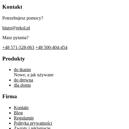
Kontakt
Potrzebujesz pomocy?
biuro@rekol.pl
Masz pytania?
+48 571-528-063
+48 500-404-454
Produkty
do tkanin
Nowe, a jak używane
do drewna
dla domu
Firma
Kontakt
Blog
Regulamin
Polityka prywatności
Zwroty i reklamacje