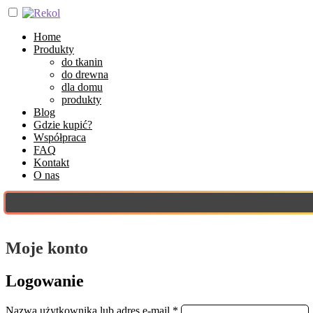
Home
Produkty
do tkanin
do drewna
dla domu
produkty
Blog
Gdzie kupić?
Współpraca
FAQ
Kontakt
O nas
Moje konto
Logowanie
Wymagane
Nazwa użytkownika lub adres e-mail
*