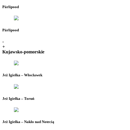
Pärlipood
Pärlipood
-
+
Kujawsko-pomorskie
Jeż Igiełka – Włocławek
Jeż Igiełka – Toruń
Jeż Igiełka – Nakło nad Notecią