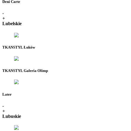
Deni Carte
-
+
Lubelskie
TKANSTYL Łuków
TKANSTYL Galeria Olimp
Later
-
+
Lubuskie