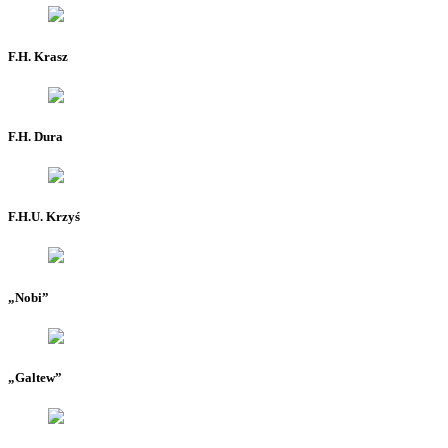
F.H. Krasz
F.H. Dura
F.H.U. Krzyś
„Nobi”
„Galtew”