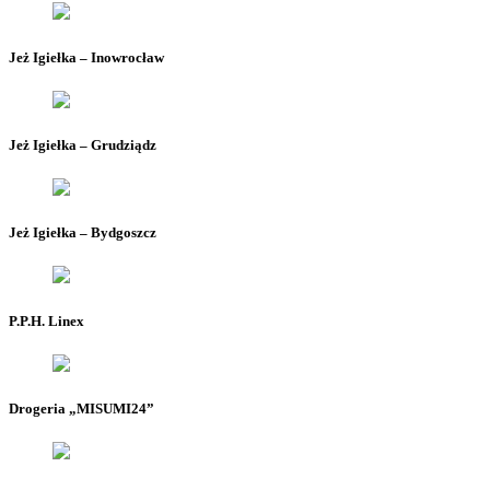
Jeż Igiełka – Inowrocław
Jeż Igiełka – Grudziądz
Jeż Igiełka – Bydgoszcz
P.P.H. Linex
Drogeria „MISUMI24”