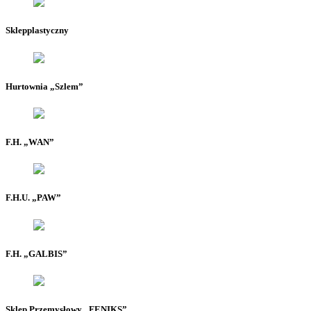
Sklepplastyczny
Hurtownia „Szlem”
F.H. „WAN”
F.H.U. „PAW”
F.H. „GALBIS”
Sklep Przemysłowy „FENIKS”