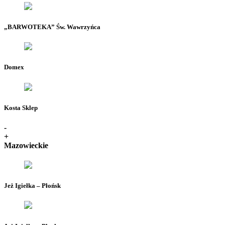
„BARWOTEKA” Św. Wawrzyńca
Domex
Kosta Sklep
-
+
Mazowieckie
Jeż Igiełka – Płońsk