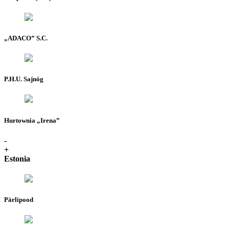
„ADACO” S.C.
P.H.U. Sajnóg
Hurtownia „Irena”
-
+
Estonia
Pärlipood