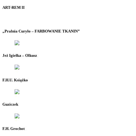
ART-REM II
„Pralnia Curyło – FARBOWANIE TKANIN”
Jeż Igiełka – Olkusz
F.H.U. Książko
Guziczek
F.H. Grochot