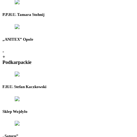
P.P.H.U. Tamara Stohnij
„ANITEX” Opole
-
+
Podkarpackie
F.H.U. Stefan Kaczkowski
Sklep Wojdyło
„Saturn”