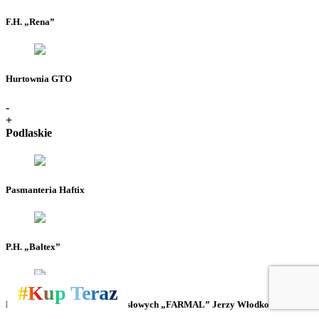
F.H. „Rena”
Hurtownia GTO
-
+
Podlaskie
Pasmanteria Haftix
P.H. „Baltex”
#Kup Teraz
Hurtownia Artykułów Przemysłowych „FARMAL” Jerzy Włodkowski