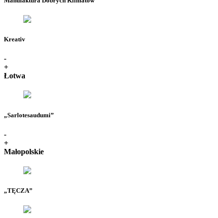
Manufaktura Dobrych Klimatów
Kreativ
-
+
Łotwa
„Sarlotesaudumi”
-
+
Małopolskie
„TĘCZA”