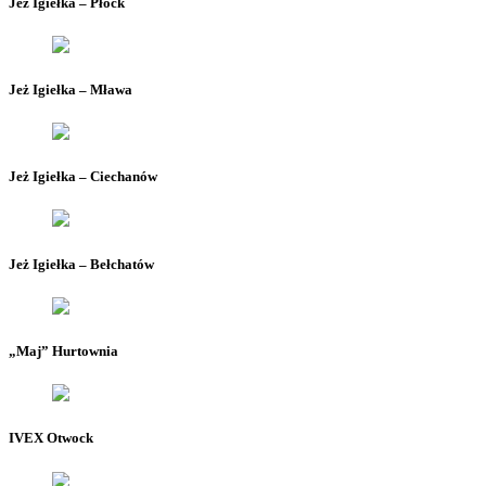
Jeż Igiełka – Płock
Jeż Igiełka – Mława
Jeż Igiełka – Ciechanów
Jeż Igiełka – Bełchatów
„Maj” Hurtownia
IVEX Otwock