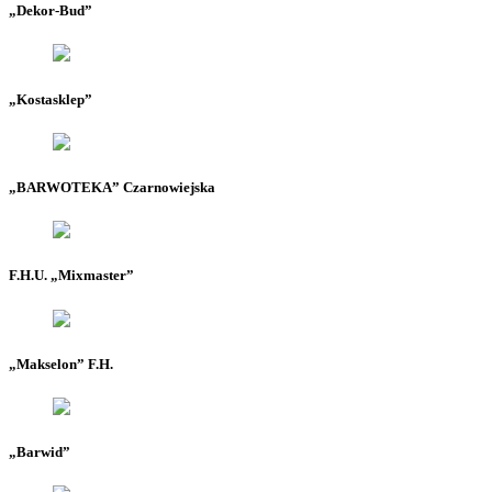
„Dekor-Bud”
„Kostasklep”
„BARWOTEKA” Czarnowiejska
F.H.U. „Mixmaster”
„Makselon” F.H.
„Barwid”