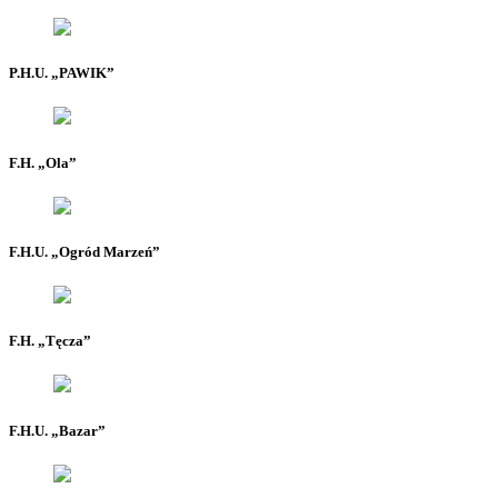
P.H.U. „PAWIK”
F.H. „Ola”
F.H.U. „Ogród Marzeń”
F.H. „Tęcza”
F.H.U. „Bazar”