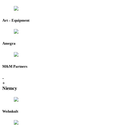
Art – Equipment
Amegra
M&M Partners
-
+
Niemcy
Wohnkult