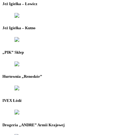
Jeż Igiełka – Łowicz
Jeż Igiełka – Kutno
„PIK” Sklep
Hurtownia „Renoskór”
IVEX Łódź
Drogeria „ANDRE” Armii Krajowej