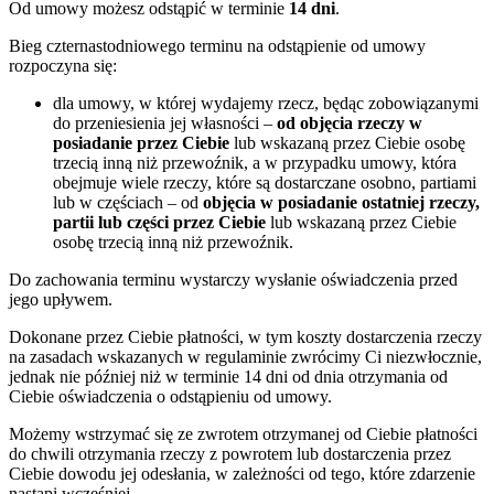
Od umowy możesz odstąpić w terminie
14 dni
.
Bieg czternastodniowego terminu na odstąpienie od umowy
rozpoczyna się:
dla umowy, w której wydajemy rzecz, będąc zobowiązanymi
do przeniesienia jej własności –
od objęcia rzeczy w
posiadanie przez Ciebie
lub wskazaną przez Ciebie osobę
trzecią inną niż przewoźnik, a w przypadku umowy, która
obejmuje wiele rzeczy, które są dostarczane osobno, partiami
lub w częściach – od
objęcia w posiadanie ostatniej rzeczy,
partii lub części przez Ciebie
lub wskazaną przez Ciebie
osobę trzecią inną niż przewoźnik.
Do zachowania terminu wystarczy wysłanie oświadczenia przed
jego upływem.
Dokonane przez Ciebie płatności, w tym koszty dostarczenia rzeczy
na zasadach wskazanych w regulaminie zwrócimy Ci niezwłocznie,
jednak nie później niż w terminie 14 dni od dnia otrzymania od
Ciebie oświadczenia o odstąpieniu od umowy.
Możemy wstrzymać się ze zwrotem otrzymanej od Ciebie płatności
do chwili otrzymania rzeczy z powrotem lub dostarczenia przez
Ciebie dowodu jej odesłania, w zależności od tego, które zdarzenie
nastąpi wcześniej.