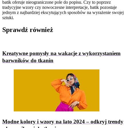
batik oferuje nieograniczone pole do popisu. Czy to poprzez
tradycyjne wzory czy nowoczesne interpretacje, batik pozostaje
jednym z najbardziej ekscytujących sposobów na wyrażenie swojej
sztuki.
Sprawdź
również
Kreatywne pomysły na wakacje z wykorzystaniem
barwników do tkanin
Modne kolory i wzory na lato 2024 – odkryj trendy