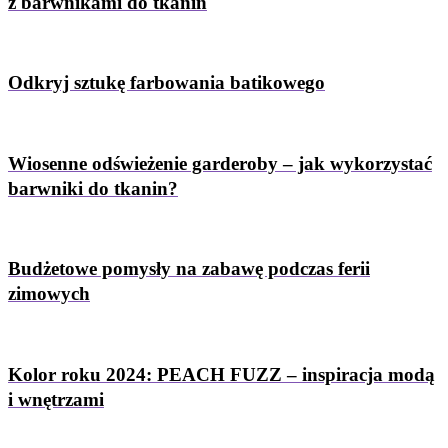
z barwnikami do tkanin
Odkryj sztukę farbowania batikowego
Wiosenne odświeżenie garderoby – jak wykorzystać
barwniki do tkanin?
Budżetowe pomysły na zabawę podczas ferii
zimowych
Kolor roku 2024: PEACH FUZZ – inspiracja modą
i wnętrzami