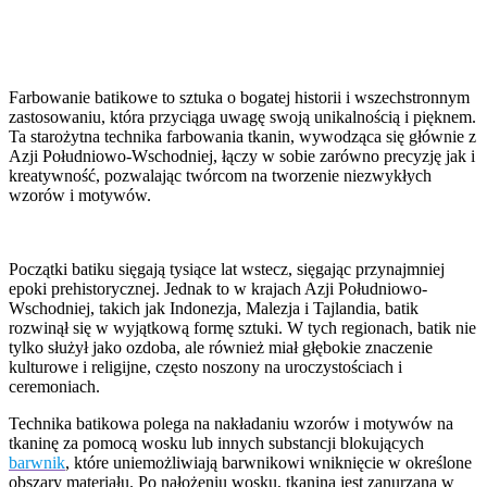
Odkryj sztukę farbowania
batikowego
Farbowanie batikowe to sztuka o bogatej historii i wszechstronnym
zastosowaniu, która przyciąga uwagę swoją unikalnością i pięknem.
Ta starożytna technika farbowania tkanin, wywodząca się głównie z
Azji Południowo-Wschodniej, łączy w sobie zarówno precyzję jak i
kreatywność, pozwalając twórcom na tworzenie niezwykłych
wzorów i motywów.
Początki batiku sięgają tysiące lat wstecz, sięgając przynajmniej
epoki prehistorycznej. Jednak to w krajach Azji Południowo-
Wschodniej, takich jak Indonezja, Malezja i Tajlandia, batik
rozwinął się w wyjątkową formę sztuki. W tych regionach, batik nie
tylko służył jako ozdoba, ale również miał głębokie znaczenie
kulturowe i religijne, często noszony na uroczystościach i
ceremoniach.
Technika batikowa polega na nakładaniu wzorów i motywów na
tkaninę za pomocą wosku lub innych substancji blokujących
barwnik
, które uniemożliwiają barwnikowi wniknięcie w określone
obszary materiału. Po nałożeniu wosku, tkanina jest zanurzana w