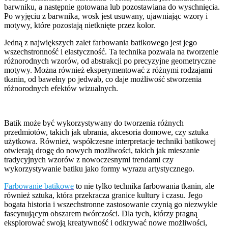
barwniku, a następnie gotowana lub pozostawiana do wyschnięcia.
Po wyjęciu z barwnika, wosk jest usuwany, ujawniając wzory i
motywy, które pozostają nietknięte przez kolor.
Jedną z największych zalet farbowania batikowego jest jego
wszechstronność i elastyczność. Ta technika pozwala na tworzenie
różnorodnych wzorów, od abstrakcji po precyzyjne geometryczne
motywy. Można również eksperymentować z różnymi rodzajami
tkanin, od bawełny po jedwab, co daje możliwość stworzenia
różnorodnych efektów wizualnych.
Batik może być wykorzystywany do tworzenia różnych
przedmiotów, takich jak ubrania, akcesoria domowe, czy sztuka
użytkowa. Również, współczesne interpretacje techniki batikowej
otwierają drogę do nowych możliwości, takich jak mieszanie
tradycyjnych wzorów z nowoczesnymi trendami czy
wykorzystywanie batiku jako formy wyrazu artystycznego.
Farbowanie batikowe
to nie tylko technika farbowania tkanin, ale
również sztuka, która przekracza granice kultury i czasu. Jego
bogata historia i wszechstronne zastosowanie czynią go niezwykle
fascynującym obszarem twórczości. Dla tych, którzy pragną
eksplorować swoją kreatywność i odkrywać nowe możliwości,