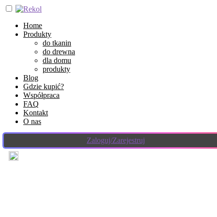
Home
Produkty
do tkanin
do drewna
dla domu
produkty
Blog
Gdzie kupić?
Współpraca
FAQ
Kontakt
O nas
Zaloguj/Zarejestruj
8 kwietnia 2024