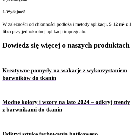
4. Wydajność
W zależności od chłonności podłoża i metody aplikacji,
5-12 m² z 1
litra
przy jednokrotnej aplikacji impregnatu.
Dowiedz się więcej
o naszych produktach
Kreatywne pomysły na wakacje z wykorzystaniem
barwników do tkanin
Modne kolory i wzory na lato 2024 – odkryj trendy
z barwnikami do tkanin
Odkryj sztukę farbowania batikowego