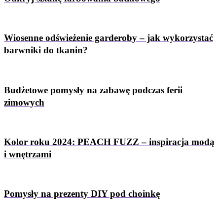
Wiosenne odświeżenie garderoby – jak wykorzystać
barwniki do tkanin?
Budżetowe pomysły na zabawę podczas ferii
zimowych
Kolor roku 2024: PEACH FUZZ – inspiracja modą
i wnętrzami
Pomysły na prezenty DIY pod choinkę