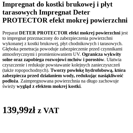
Impregnat do kostki brukowej i płyt
tarasowych
Impregnat Deter
PROTECTOR efekt mokrej powierzchni
Preparat
DETER PROTECTOR efekt mokrej powierzchni
jest
to impregnat przeznaczony do zabezpieczenia powierzchni
wykonanej z kostki brukowej, płyt chodnikowych i tarasowych.
Głęboka penetracja powoduje zabezpieczenie przed czynnikami
atmosferycznymi i promieniowaniem UV.
Ogranicza wykwity
solne oraz zapobiega rozwojowi mchów i porostów
. Ułatwia
czyszczenie i redukuje powstawanie kolejnych zanieczyszczeń
(także ropopochodnych).
Tworzy powłokę hydrofobową, która
zabezpiecza przed działaniem wody, redukując nasiąkliwość
podłoża
. Zaimpregnowana powierzchnia na długo zachowuje
świeży
wygląd z efektem mokrej kostki
.
139,99
zł
z VAT