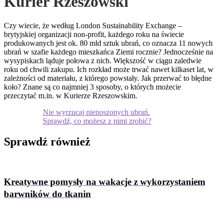
Kurier Rzeszowski
Czy wiecie, że według London Sustainability Exchange –
brytyjskiej organizacji non-profit, każdego roku na świecie
produkowanych jest ok. 80 mld sztuk ubrań, co oznacza 11 nowych
ubrań w szafie każdego mieszkańca Ziemi rocznie? Jednocześnie na
wysypiskach ląduje połowa z nich. Większość w ciągu zaledwie
roku od chwili zakupu. Ich rozkład może trwać nawet kilkaset lat, w
zależności od materiału, z którego powstały. Jak przerwać to błędne
koło? Znane są co najmniej 3 sposoby, o których możecie
przeczytać m.in. w Kurierze Rzeszowskim.
Nie wyrzucaj nienoszonych ubrań.
Sprawdź, co możesz z nimi zrobić?
Sprawdź
również
Kreatywne pomysły na wakacje z wykorzystaniem
barwników do tkanin