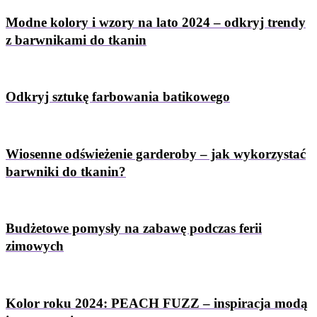
Modne kolory i wzory na lato 2024 – odkryj trendy
z barwnikami do tkanin
Odkryj sztukę farbowania batikowego
Wiosenne odświeżenie garderoby – jak wykorzystać
barwniki do tkanin?
Budżetowe pomysły na zabawę podczas ferii
zimowych
Kolor roku 2024: PEACH FUZZ – inspiracja modą