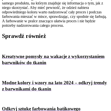
samego produktu, na którym znajduje się informacja o tym, jak z
niego skorzystać. Aby mieć pewność, że odzież nabiera
odpowiedniego koloru warto nadzorować cały proces i podczas
farbowania mieszać w misce, sprawdzając, czy spodnie się farbują.
A farbowanie w pralce znacząco ułatwia proces i nie będzie
potrzeby nadzorowania całego procesu.
Sprawdź
również
Kreatywne pomysły na wakacje z wykorzystaniem
barwników do tkanin
Modne kolory i wzory na lato 2024 – odkryj trendy
z barwnikami do tkanin
Odkryj sztukę farbowania batikowego