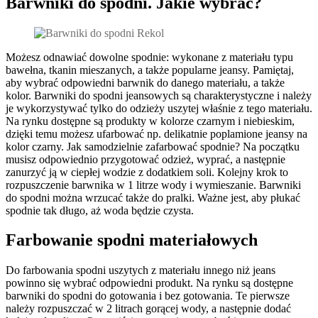
Barwniki do spodni. Jakie wybrać?
Możesz odnawiać dowolne spodnie: wykonane z materiału typu
bawełna, tkanin mieszanych, a także popularne jeansy. Pamiętaj,
aby wybrać odpowiedni barwnik do danego materiału, a także
kolor. Barwniki do spodni jeansowych są charakterystyczne i należy
je wykorzystywać tylko do odzieży uszytej właśnie z tego materiału.
Na rynku dostępne są produkty w kolorze czarnym i niebieskim,
dzięki temu możesz ufarbować np. delikatnie poplamione jeansy na
kolor czarny. Jak samodzielnie zafarbować spodnie? Na początku
musisz odpowiednio przygotować odzież, wyprać, a następnie
zanurzyć ją w ciepłej wodzie z dodatkiem soli. Kolejny krok to
rozpuszczenie barwnika w 1 litrze wody i wymieszanie. Barwniki
do spodni można wrzucać także do pralki. Ważne jest, aby płukać
spodnie tak długo, aż woda będzie czysta.
Farbowanie spodni materiałowych
Do farbowania spodni uszytych z materiału innego niż jeans
powinno się wybrać odpowiedni produkt. Na rynku są dostępne
barwniki do spodni do gotowania i bez gotowania. Te pierwsze
należy rozpuszczać w 2 litrach gorącej wody, a następnie dodać