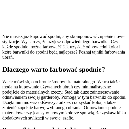
Jakie barwniki do spodni
wybrać, aby nadać im nowy
kolor?
Nie musisz już kupować spodni, aby skomponować zupełnie nowe
stylizacje. Wystarczy, że użyjesz odpowiedniego barwnika. Czy
każde spodnie można farbować? Jak uzyskać odpowiedni kolor i
które barwniki do spodni będą najlepsze? Poznaj tajniki farbowania
ubrań.
Dlaczego warto farbować spodnie?
Wiele mówi się o ochronie środowiska naturalnego. Wraca także
moda na kupowanie używanych ubrań czy minimalistyczne
podejście do materialnych rzeczy. Stąd tak duże zainteresowanie
odnawianiem swojej garderoby. Pomogą w tym barwniki do spodni.
Dzięki nim możesz odświeżyć odzież i odzyskać kolor, a także
zmienić zupełnie barwę wybranego ubrania. Odnowione spodnie
materiałowe czy jeansy w nowym kolorze sprawią, że zyskasz kilka
dodatkowych stylizacji w swojej szafie.