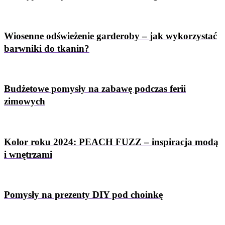
Wiosenne odświeżenie garderoby – jak wykorzystać
barwniki do tkanin?
Budżetowe pomysły na zabawę podczas ferii
zimowych
Kolor roku 2024: PEACH FUZZ – inspiracja modą
i wnętrzami
Pomysły na prezenty DIY pod choinkę