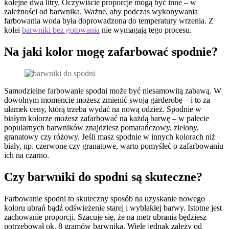
kolejne dwa litry. Oczywiście proporcje mogą być inne – w
zależności od barwnika. Ważne, aby podczas wykonywania
farbowania woda była doprowadzona do temperatury wrzenia. Z
kolei
barwniki bez gotowania
nie wymagają tego procesu.
Na jaki kolor mogę zafarbować spodnie?
Samodzielne farbowanie spodni może być niesamowitą zabawą. W
dowolnym momencie możesz zmienić swoją garderobę – i to za
ułamek ceny, którą trzeba wydać na nową odzież. Spodnie w
białym kolorze możesz zafarbować na każdą barwę – w palecie
popularnych barwników znajdziesz pomarańczowy, zielony,
granatowy czy różowy. Jeśli masz spodnie w innych kolorach niż
biały, np. czerwone czy granatowe, warto pomyśleć o zafarbowaniu
ich na czarno.
Czy barwniki do spodni są skuteczne?
Farbowanie spodni to skuteczny sposób na uzyskanie nowego
koloru ubrań bądź odświeżenie starej i wyblakłej barwy. Istotne jest
zachowanie proporcji. Szacuje się, że na metr ubrania będziesz
potrzebował ok. 8 gramów barwnika. Wiele jednak zależy od