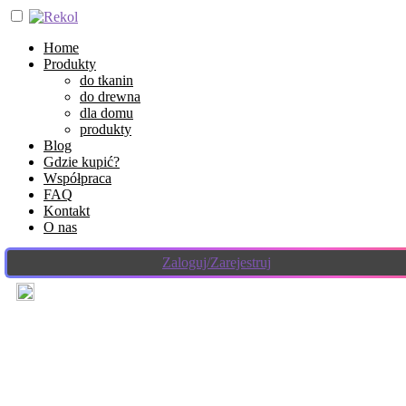
Home
Produkty
do tkanin
do drewna
dla domu
produkty
Blog
Gdzie kupić?
Współpraca
FAQ
Kontakt
O nas
Zaloguj/Zarejestruj
4 lutego 2022