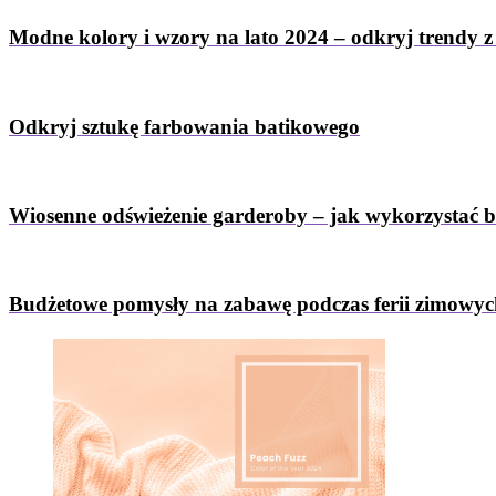
Modne kolory i wzory na lato 2024 – odkryj trendy 
Odkryj sztukę farbowania batikowego
Wiosenne odświeżenie garderoby – jak wykorzystać 
Budżetowe pomysły na zabawę podczas ferii zimowy