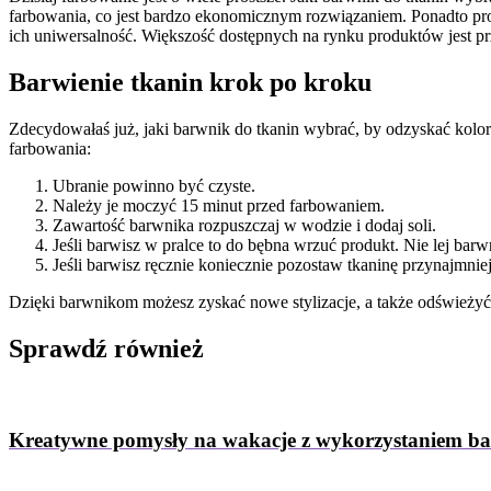
farbowania, co jest bardzo ekonomicznym rozwiązaniem. Ponadto produ
ich uniwersalność. Większość dostępnych na rynku produktów jest pr
Barwienie tkanin krok po kroku
Zdecydowałaś już, jaki barwnik do tkanin wybrać, by odzyskać kolor
farbowania:
Ubranie powinno być czyste.
Należy je moczyć 15 minut przed farbowaniem.
Zawartość barwnika rozpuszczaj w wodzie i dodaj soli.
Jeśli barwisz w pralce to do bębna wrzuć produkt. Nie lej ba
Jeśli barwisz ręcznie koniecznie pozostaw tkaninę przynajmni
Dzięki barwnikom możesz zyskać nowe stylizacje, a także odświeżyć 
Sprawdź
również
Kreatywne pomysły na wakacje z wykorzystaniem b