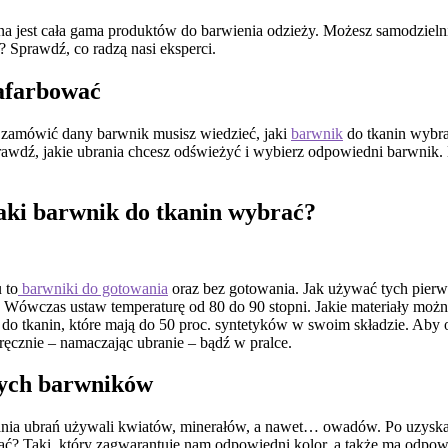
ępna jest cała gama produktów do barwienia odzieży. Możesz samodzi
Sprawdź, co radzą nasi eksperci.
zafarbować
ę zamówić dany barwnik musisz wiedzieć, jaki
barwnik
do tkanin wybra
prawdź, jakie ubrania chcesz odświeżyć i wybierz odpowiedni barwnik. 
jaki barwnik do tkanin wybrać?
 to
barwniki do gotowania
oraz bez gotowania. Jak używać tych pier
 Wówczas ustaw temperaturę od 80 do 90 stopni. Jakie materiały można
 do tkanin, które mają do 50 proc. syntetyków w swoim składzie. Aby
ęcznie – namaczając ubranie – bądź w pralce.
nych barwników
ia ubrań używali kwiatów, minerałów, a nawet… owadów. Po uzyskani
ybrać? Taki, który zagwarantuje nam odpowiedni kolor, a także ma odp