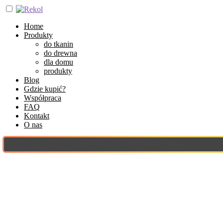
Home
Produkty
do tkanin
do drewna
dla domu
produkty
Blog
Gdzie kupić?
Współpraca
FAQ
Kontakt
O nas
28 stycznia 2022
Jaki barwnik do tkanin wybrać