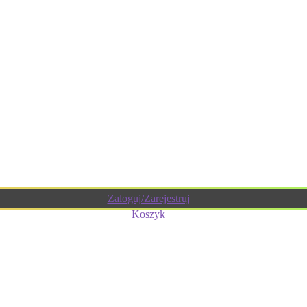
Zaloguj/Zarejestruj
Koszyk
? Porady eksperta