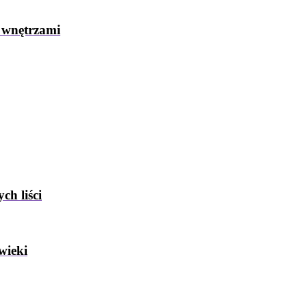
 wnętrzami
ch liści
wieki