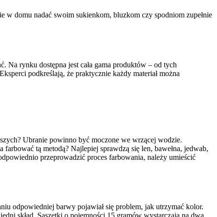
elnie w domu nadać swoim sukienkom, bluzkom czy spodniom zupełnie
ć. Na rynku dostępna jest cała gama produktów – od tych
Eksperci podkreślają, że praktycznie każdy materiał można
wszych? Ubranie powinno być moczone we wrzącej wodzie.
 farbować tą metodą? Najlepiej sprawdzą się len, bawełna, jedwab,
 odpowiednio przeprowadzić proces farbowania, należy umieścić
u odpowiedniej barwy pojawiał się problem, jak utrzymać kolor.
owiedni skład. Saszetki o pojemności 15 gramów wystarczają na dwa