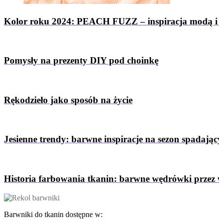
Kolor roku 2024: PEACH FUZZ – inspiracja modą i
Pomysły na prezenty DIY pod choinkę
Rękodzieło jako sposób na życie
Jesienne trendy: barwne inspiracje na sezon spadający
Historia farbowania tkanin: barwne wędrówki przez 
Barwniki do tkanin dostępne w: