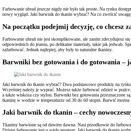
Farbowanie ubrań jeszcze nigdy nie było tak proste. Na rynku dost
nowy wygląd. Jaki barwnik do tkanin wybrać? Na co zwrócić uwagę? 
Na początku podejmij decyzję, co chcesz 
Farbowanie ubrań nie jest skomplikowane, ale zanim zdecydujesz si
odpowiednich do jeansu, po delikatne materiały, takie jak jedwab. S
zafarbować. Jednak najlepiej, aby były to naturalne tkaniny.
Barwniki bez gotowania i do gotowania – 
Jaki barwnik do tkanin wybrać? Dwa podstawowe produkty na rynku
Wcześniej należy je wyprać. Możesz także farbować odzież w pralce.
a także wiskoza czy stylon. Barwniki bez gotowania przeznaczone są
tkaninę w wodzie w temperaturze od 30 do 60 stopni. Barwić można r
Jaki barwnik do tkanin – cechy nowoczes
Tkaniny barwione są od dawien dawna. Nasi przodkowie do farbowan
Dzisiaj farbowanie jest o wiele prostsze. Jaki barwnik do tkanin w