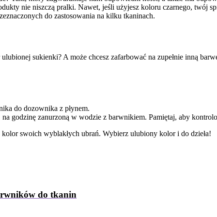
kty nie niszczą pralki. Nawet, jeśli użyjesz koloru czarnego, twój s
zeznaczonych do zastosowania na kilku tkaninach.
 ulubionej sukienki? A może chcesz zafarbować na zupełnie inną barwę
rwnika do dozownika z płynem.
ej na godzinę zanurzoną w wodzie z barwnikiem. Pamiętaj, aby kontrol
kolor swoich wyblakłych ubrań. Wybierz ulubiony kolor i do dzieła!
arwników do tkanin