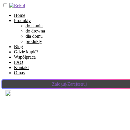
Home
Produkty
do tkanin
do drewna
dla domu
produkty
Blog
Gdzie kupić?
Współpraca
FAQ
Kontakt
O nas
Zaloguj/Zarejestruj
18 marca 2022