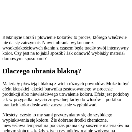
Jak odnowić wyblakły
materiał, aby ponownie
zachwycał żywym kolorem?
Blaknięcie ubrań i płowienie kolorów to proces, którego właściwie
nie da się zatrzymać. Nawet ubrania wykonane z
wysokojakościowych tkanin z czasem będą traciły swój intensywny
kolor. Czy jest na to jakiś sposób? Jak odnowić wyblakły materiał
domowymi sposobami?
Dlaczego ubrania blakną?
Materiały płowieją i blakną z wielu różnych powodów. Może to być
efekt kiepskiej jakości barwnika zastosowanego w procesie
produkcji albo niewłaściwego utrwalenie koloru. Efekt jest podobny
jak w przypadku użycia zmywalnej farby do włosów – po kilku
praniach kolor dosłownie zaczyna się wypłukiwać.
Niestety, często to my sami przyczyniamy się do szybkiego
wypłukiwania się koloru. Źle dobrane środki chemiczne,
niewłaściwa temperatura podczas prania czy suszenie materiałów na
pełnym słońcu – każdy z tych czynników realnie wpływa na