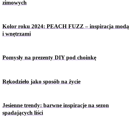
zimowych
Kolor roku 2024: PEACH FUZZ – inspiracja modą
i wnętrzami
Pomysły na prezenty DIY pod choinkę
Rękodzieło jako sposób na życie
Jesienne trendy: barwne inspiracje na sezon
spadających liści