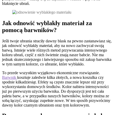
blaknięcie ubrań.
Jak odnowić wyblakły materiał za
pomocą barwników?
Jeśli twoje ubrania straciły dawny blask na pewno zastanawiasz się,
jak odnowić wyblakły materiał, aby na nowo zachwycał swoją
barwą. Istnieje wiele różnych metod przywracania intensywnego
koloru ubrań, część z nich świetnie znają nasze babcie. Nie ma
jednak skuteczniejszego i łatwiejszego sposobu niż zakup barwnika
w tym samym kolorze, co ubranie, które wyblakło.
To przede wszystkim wyjątkowo ekonomiczne rozwiązanie.
Barwnik
kosztuje zaledwie kilka złotych, a nowa koszulka czy
spodnie kilkadziesiąt. Efekty są często znacznie lepsze niż przy
wykorzystaniu domowych środków. Kolor nabiera intensywności
już po pierwszym użyciu barwnika. Do dyspozycji jest też cała
paleta barw, a w przypadku naszych barwników, kolory można ze
sobą łączyć, uzyskując zupełnie nowe. W ten sposób przywrócimy
dawny kolor czarnym ubraniom oraz tym kolorowym.