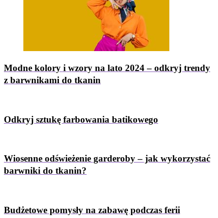
Modne kolory i wzory na lato 2024 – odkryj trendy
z barwnikami do tkanin
Odkryj sztukę farbowania batikowego
Wiosenne odświeżenie garderoby – jak wykorzystać
barwniki do tkanin?
Budżetowe pomysły na zabawę podczas ferii