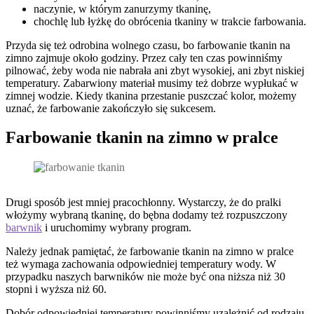
naczynie, w którym zanurzymy tkaninę,
chochlę lub łyżkę do obrócenia tkaniny w trakcie farbowania.
Przyda się też odrobina wolnego czasu, bo farbowanie tkanin na
zimno zajmuje około godziny. Przez cały ten czas powinniśmy
pilnować, żeby woda nie nabrała ani zbyt wysokiej, ani zbyt niskiej
temperatury. Zabarwiony materiał musimy też dobrze wypłukać w
zimnej wodzie. Kiedy tkanina przestanie puszczać kolor, możemy
uznać, że farbowanie zakończyło się sukcesem.
Farbowanie tkanin na zimno w pralce
Drugi sposób jest mniej pracochłonny. Wystarczy, że do pralki
włożymy wybraną tkaninę, do bębna dodamy też rozpuszczony
barwnik
i uruchomimy wybrany program.
Należy jednak pamiętać, że farbowanie tkanin na zimno w pralce
też wymaga zachowania odpowiedniej temperatury wody. W
przypadku naszych barwników nie może być ona niższa niż 30
stopni i wyższa niż 60.
Dobór odpowiedniej temperatury powinniśmy uzależnić od rodzaju