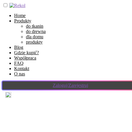
Home
Produkty
do tkanin
do drewna
dla domu
produkty
Blog
Gdzie kupić?
Współpraca
FAQ
Kontakt
O nas
Zaloguj/Zarejestruj
12 stycznia 2022