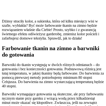
Jak działa farbowanie tkanin
na zimno?
Dżinsy straciły kolor, a sukienka, która od kilku miesięcy wisi w
szafie, wyblakła? Być może farbowanie tkanin na zimno będzie
rozwiązaniem właśnie dla Ciebie! Prosto, szybko i z gwarancją
świetnego efektu odświeżysz garderobę, zmienisz kolor pościeli i
zafarbujesz domowe tekstylia. Sprawdź, jak to działa!
Farbowanie tkanin na zimno a barwniki
do gotowania
Barwniki do tkanin występują w dwóch różnych odmianach – do
gotowania i bez konieczności gotowania. Podstawową różnicą jest
tutaj temperatura, w jakiej tkaniny będą farbowane. Do barwienia za
pomocą pierwszej metody potrzebujemy minimum 80 stopni
Celsjusza. Do barwienia na zimno wystarczającą temperaturą będzie
40 stopni.
Barwniki wymagające gotowania są skuteczne, ale przy farbowaniu
ręcznym stanie przy garnku z wrzącą wodą przez kilkadziesiąt
minut może okazać się kłopotliwe. Zwłaszcza, jeśli na zewnątrz