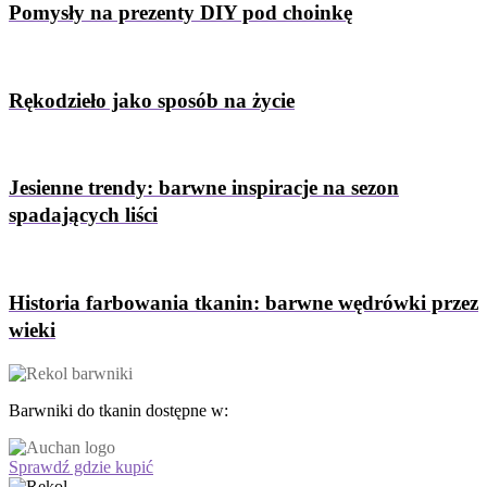
Pomysły na prezenty DIY pod choinkę
Rękodzieło jako sposób na życie
Jesienne trendy: barwne inspiracje na sezon
spadających liści
Historia farbowania tkanin: barwne wędrówki przez
wieki
Barwniki do tkanin dostępne w:
Sprawdź gdzie kupić