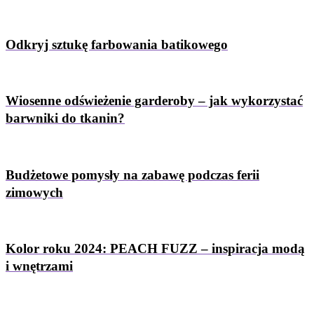
Odkryj sztukę farbowania batikowego
Wiosenne odświeżenie garderoby – jak wykorzystać
barwniki do tkanin?
Budżetowe pomysły na zabawę podczas ferii
zimowych
Kolor roku 2024: PEACH FUZZ – inspiracja modą
i wnętrzami