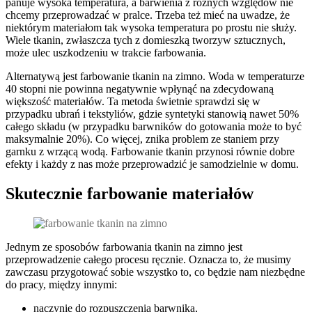
panuje wysoka temperatura, a barwienia z różnych względów nie
chcemy przeprowadzać w pralce. Trzeba też mieć na uwadze, że
niektórym materiałom tak wysoka temperatura po prostu nie służy.
Wiele tkanin, zwłaszcza tych z domieszką tworzyw sztucznych,
może ulec uszkodzeniu w trakcie farbowania.
Alternatywą jest farbowanie tkanin na zimno. Woda w temperaturze
40 stopni nie powinna negatywnie wpłynąć na zdecydowaną
większość materiałów. Ta metoda świetnie sprawdzi się w
przypadku ubrań i tekstyliów, gdzie syntetyki stanowią nawet 50%
całego składu (w przypadku barwników do gotowania może to być
maksymalnie 20%). Co więcej, znika problem ze staniem przy
garnku z wrzącą wodą. Farbowanie tkanin przynosi równie dobre
efekty i każdy z nas może przeprowadzić je samodzielnie w domu.
Skutecznie farbowanie materiałów
Jednym ze sposobów farbowania tkanin na zimno jest
przeprowadzenie całego procesu ręcznie. Oznacza to, że musimy
zawczasu przygotować sobie wszystko to, co będzie nam niezbędne
do pracy, między innymi:
naczynie do rozpuszczenia barwnika,