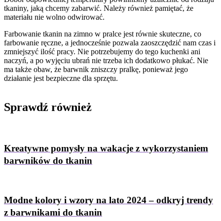
tkaniny, jaką chcemy zabarwić. Należy również pamiętać, że
materiału nie wolno odwirować.
Farbowanie tkanin na zimno w pralce jest równie skuteczne, co
farbowanie ręczne, a jednocześnie pozwala zaoszczędzić nam czas i
zmniejszyć ilość pracy. Nie potrzebujemy do tego kuchenki ani
naczyń, a po wyjęciu ubrań nie trzeba ich dodatkowo płukać. Nie
ma także obaw, że barwnik zniszczy pralkę, ponieważ jego
działanie jest bezpieczne dla sprzętu.
Sprawdź
również
Kreatywne pomysły na wakacje z wykorzystaniem
barwników do tkanin
Modne kolory i wzory na lato 2024 – odkryj trendy
z barwnikami do tkanin