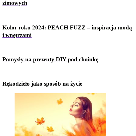
zimowych
Kolor roku 2024: PEACH FUZZ – inspiracja modą
i wnętrzami
Pomysły na prezenty DIY pod choinkę
Rękodzieło jako sposób na życie