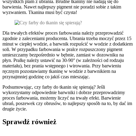
wszystkich plam z ubrania. Brudne tkaniny nie nadają się do
barwienia. Nawet najlepszy pigment nie poradzi sobie z takim
wyzwaniem. Tkanina musi być czysta!
Dla trwałych efektów proces farbowania należy przeprowadzić
zgodnie z zaleceniami producenta. Ubrania trzeba moczyć przez 15
minut w ciepłej wodzie, a barwnik rozpuścić w wodzie z dodatkiem
soli. W przypadku farbowania w pralce rozpuszczony pigment
umieszczamy bezpośrednio w bębnie, zamiast w dozowniku na
płyn. Pralkę należy ustawić na 30-90° (w zależności od rodzaju
materiału), bez prania wstępnego i wirowania. Przy barwieniu
ręcznym pozostawiamy tkaninę w wodzie z barwnikiem na
przynajmniej godzinę co jakiś czas mieszając.
Podsumowując, czy farby do tkanin się spierają? Jeśli
wykorzystamy odpowiednie barwniki i dobrze przeprowadzimy
proces farbowania, możemy liczyć na trwały efekt. Barwienie
ubrań, poszewek czy obrusów, to najlepszy sposób na to, by dać im
drugie życie.
Sprawdź
również