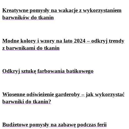
Kreatywne pomysły na wakacje z wykorzystaniem
barwników do tkanin
Modne kolory i wzory na lato 2024 – odkryj trendy
z barwnikami do tkanin
Odkryj sztukę farbowania batikowego
Wiosenne odświeżenie garderoby – jak wykorzystać
barwniki do tkanin?
Budżetowe pomysły na zabawę podczas ferii