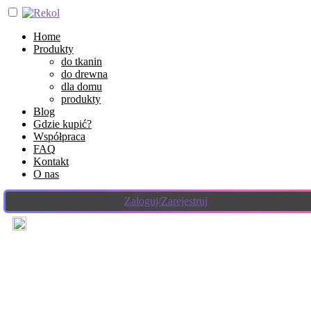
Home
Produkty
do tkanin
do drewna
dla domu
produkty
Blog
Gdzie kupić?
Współpraca
FAQ
Kontakt
O nas
Zaloguj/Zarejestruj
29 sierpnia 2022