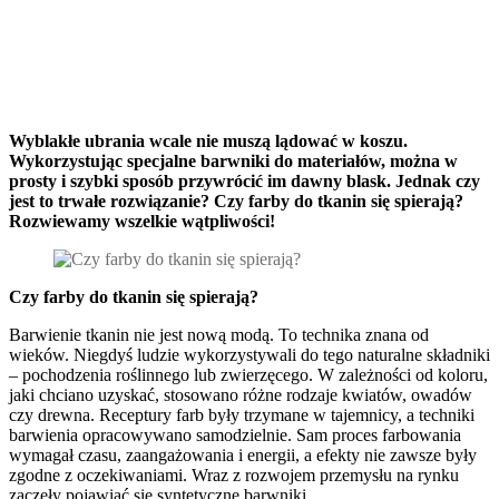
Czy farby do tkanin się
spierają? Eksperci szczegółowo
wyjaśniają
Wyblakłe ubrania wcale nie muszą lądować w koszu.
Wykorzystując specjalne barwniki do materiałów, można w
prosty i szybki sposób przywrócić im dawny blask. Jednak czy
jest to trwałe rozwiązanie? Czy farby do tkanin się spierają?
Rozwiewamy wszelkie wątpliwości!
Czy farby do tkanin się spierają?
Barwienie tkanin nie jest nową modą. To technika znana od
wieków. Niegdyś ludzie wykorzystywali do tego naturalne składniki
– pochodzenia roślinnego lub zwierzęcego. W zależności od koloru,
jaki chciano uzyskać, stosowano różne rodzaje kwiatów, owadów
czy drewna. Receptury farb były trzymane w tajemnicy, a techniki
barwienia opracowywano samodzielnie. Sam proces farbowania
wymagał czasu, zaangażowania i energii, a efekty nie zawsze były
zgodne z oczekiwaniami. Wraz z rozwojem przemysłu na rynku
zaczęły pojawiać się syntetyczne barwniki.