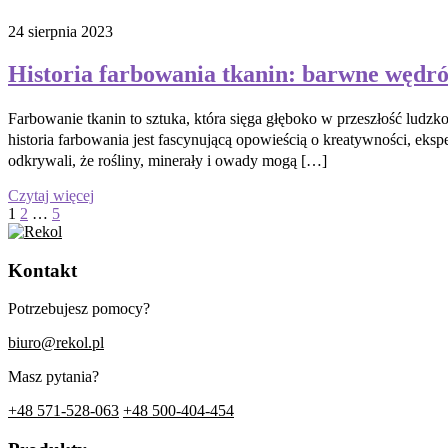
24 sierpnia 2023
Historia farbowania tkanin: barwne wędró
Farbowanie tkanin to sztuka, która sięga głęboko w przeszłość ludz
historia farbowania jest fascynującą opowieścią o kreatywności, eks
odkrywali, że rośliny, minerały i owady mogą […]
Czytaj więcej
Stronicowanie
1
2
…
5
wpisów
Kontakt
Potrzebujesz pomocy?
biuro@rekol.pl
Masz pytania?
+48 571-528-063
+48 500-404-454