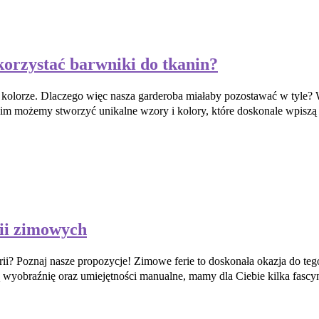
orzystać barwniki do tkanin?
ym kolorze. Dlaczego więc nasza garderoba miałaby pozostawać w tyl
im możemy stworzyć unikalne wzory i kolory, które doskonale wpiszą 
ii zimowych
i? Poznaj nasze propozycje! Zimowe ferie to doskonała okazja do tego
jają wyobraźnię oraz umiejętności manualne, mamy dla Ciebie kilka fasc