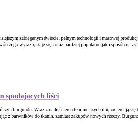
zisiejszym zabieganym świecie, pełnym technologii i masowej produkc
wórczego wyrazu, staje się coraz bardziej popularne jako sposób na ży
n spadających liści
rańczy i burgundu. Wraz z nadejściem chłodniejszych dni, zmieniają się 
stając z barwników do tkanin, zamiast zakupów nowych rzeczy. Burgun