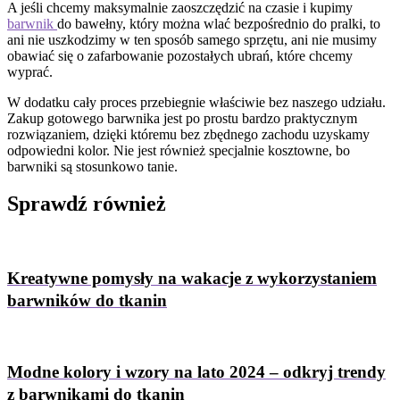
A jeśli chcemy maksymalnie zaoszczędzić na czasie i kupimy
barwnik
do bawełny, który można wlać bezpośrednio do pralki, to
ani nie uszkodzimy w ten sposób samego sprzętu, ani nie musimy
obawiać się o zafarbowanie pozostałych ubrań, które chcemy
wyprać.
W dodatku cały proces przebiegnie właściwie bez naszego udziału.
Zakup gotowego barwnika jest po prostu bardzo praktycznym
rozwiązaniem, dzięki któremu bez zbędnego zachodu uzyskamy
odpowiedni kolor. Nie jest również specjalnie kosztowne, bo
barwniki są stosunkowo tanie.
Sprawdź
również
Kreatywne pomysły na wakacje z wykorzystaniem
barwników do tkanin
Modne kolory i wzory na lato 2024 – odkryj trendy
z barwnikami do tkanin