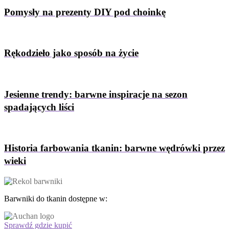
Pomysły na prezenty DIY pod choinkę
Rękodzieło jako sposób na życie
Jesienne trendy: barwne inspiracje na sezon
spadających liści
Historia farbowania tkanin: barwne wędrówki przez
wieki
Barwniki do tkanin dostępne w:
Sprawdź gdzie kupić