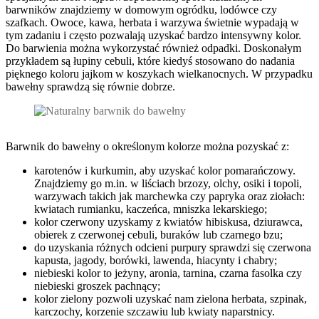
barwników znajdziemy w domowym ogródku, lodówce czy
szafkach. Owoce, kawa, herbata i warzywa świetnie wypadają w
tym zadaniu i często pozwalają uzyskać bardzo intensywny kolor.
Do barwienia można wykorzystać również odpadki. Doskonałym
przykładem są łupiny cebuli, które kiedyś stosowano do nadania
pięknego koloru jajkom w koszykach wielkanocnych. W przypadku
bawełny sprawdzą się równie dobrze.
Barwnik do bawełny o określonym kolorze można pozyskać z:
karotenów i kurkumin, aby uzyskać kolor pomarańczowy.
Znajdziemy go m.in. w liściach brzozy, olchy, osiki i topoli,
warzywach takich jak marchewka czy papryka oraz ziołach:
kwiatach rumianku, kaczeńca, mniszka lekarskiego;
kolor czerwony uzyskamy z kwiatów hibiskusa, dziurawca,
obierek z czerwonej cebuli, buraków lub czarnego bzu;
do uzyskania różnych odcieni purpury sprawdzi się czerwona
kapusta, jagody, borówki, lawenda, hiacynty i chabry;
niebieski kolor to jeżyny, aronia, tarnina, czarna fasolka czy
niebieski groszek pachnący;
kolor zielony pozwoli uzyskać nam zielona herbata, szpinak,
karczochy, korzenie szczawiu lub kwiaty naparstnicy.