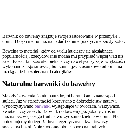
Barwnik do bawełny – jak
działa i kiedy warto go
używać?
Barwnik do bawełny znajduje swoje zastosowanie w przemyśle i
domu. Dzięki niemu można nadać tkaninie praktycznie każdy kolor.
Bawełna to materiał, który od wielu lat cieszy się niesłabnącą
popularnością i zdecydowanie można mu przypisać więcej wad niż
zalet. Koszulki i koszule, bielizna czy nawet jeansy są w większości
wykonane z tego surowca, bo tkanina jest stosunkowo odporna na
rozciąganie i bezpieczna dla alergików.
Naturalne barwniki do bawełny
Metody barwienia tkanin naturalnymi barwnikami znane są od
stuleci. Już w starożytności korzystano z dobrodziejstw natury i
wykorzystywano
barwniki
występujące w owocach, warzywach,
kwiatach czy ziołach. Barwnik do bawełny pozyskany z roślin
można bez większego trudu stworzyć samodzielnie w domu. Nie
potrzebujemy do tego żadnych egzotycznych kwiatów czy
specjalnych ziół. Najprawdopodobniej sporo naturalnych