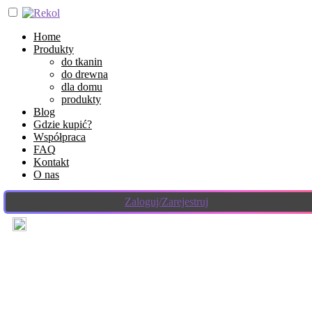
Home
Produkty
do tkanin
do drewna
dla domu
produkty
Blog
Gdzie kupić?
Współpraca
FAQ
Kontakt
O nas
Zaloguj/Zarejestruj
12 stycznia 2022