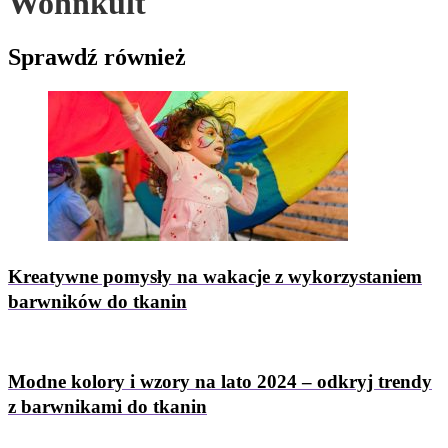
Wohnkult
Sprawdź
również
Kreatywne pomysły na wakacje z wykorzystaniem
barwników do tkanin
Modne kolory i wzory na lato 2024 – odkryj trendy
z barwnikami do tkanin