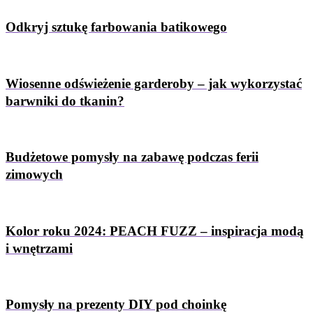
Odkryj sztukę farbowania batikowego
Wiosenne odświeżenie garderoby – jak wykorzystać
barwniki do tkanin?
Budżetowe pomysły na zabawę podczas ferii
zimowych
Kolor roku 2024: PEACH FUZZ – inspiracja modą
i wnętrzami
Pomysły na prezenty DIY pod choinkę