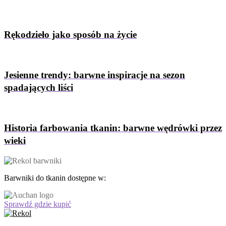
Rękodzieło jako sposób na życie
Jesienne trendy: barwne inspiracje na sezon
spadających liści
Historia farbowania tkanin: barwne wędrówki przez
wieki
Barwniki do tkanin dostępne w:
Sprawdź gdzie kupić