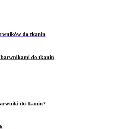
arwników do tkanin
z barwnikami do tkanin
barwniki do tkanin?
ch