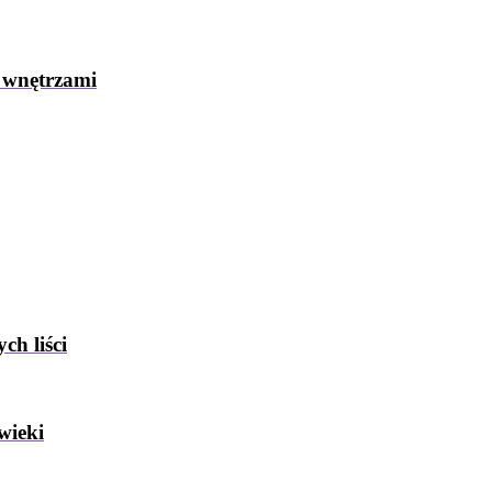
 wnętrzami
ch liści
wieki