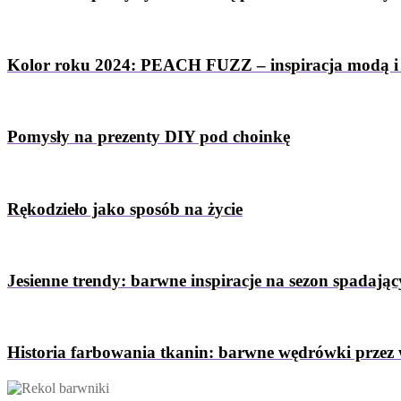
Kolor roku 2024: PEACH FUZZ – inspiracja modą i
Pomysły na prezenty DIY pod choinkę
Rękodzieło jako sposób na życie
Jesienne trendy: barwne inspiracje na sezon spadający
Historia farbowania tkanin: barwne wędrówki przez 