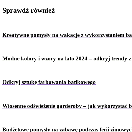
Sprawdź
również
Kreatywne pomysły na wakacje z wykorzystaniem b
Modne kolory i wzory na lato 2024 – odkryj trendy 
Odkryj sztukę farbowania batikowego
Wiosenne odświeżenie garderoby – jak wykorzystać 
Budżetowe pomysły na zabawę podczas ferii zimowy