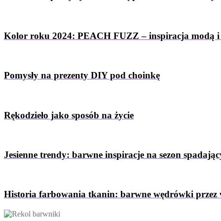
Kolor roku 2024: PEACH FUZZ – inspiracja modą i
Pomysły na prezenty DIY pod choinkę
Rękodzieło jako sposób na życie
Jesienne trendy: barwne inspiracje na sezon spadający
Historia farbowania tkanin: barwne wędrówki przez 