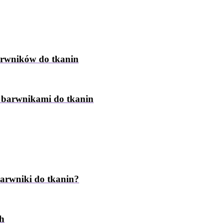
arwników do tkanin
z barwnikami do tkanin
barwniki do tkanin?
ch