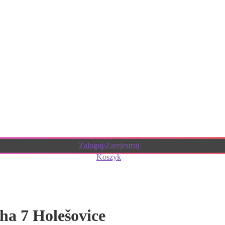
Zaloguj/Zarejestruj
Koszyk
aha 7 Holešovice