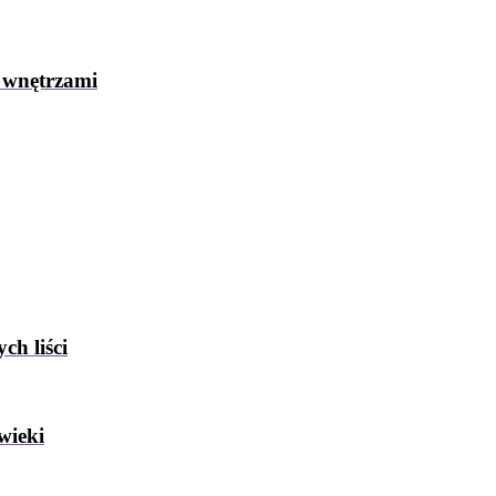
 wnętrzami
ch liści
wieki