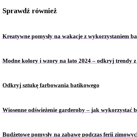
Sprawdź
również
Kreatywne pomysły na wakacje z wykorzystaniem b
Modne kolory i wzory na lato 2024 – odkryj trendy 
Odkryj sztukę farbowania batikowego
Wiosenne odświeżenie garderoby – jak wykorzystać 
Budżetowe pomysły na zabawę podczas ferii zimowy