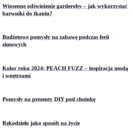
Wiosenne odświeżenie garderoby – jak wykorzystać
barwniki do tkanin?
Budżetowe pomysły na zabawę podczas ferii
zimowych
Kolor roku 2024: PEACH FUZZ – inspiracja modą
i wnętrzami
Pomysły na prezenty DIY pod choinkę
Rękodzieło jako sposób na życie