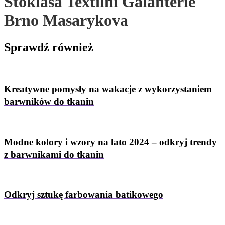
Stoklasa Textilni Galanterie
Brno Masarykova
Sprawdź
również
Kreatywne pomysły na wakacje z wykorzystaniem
barwników do tkanin
Modne kolory i wzory na lato 2024 – odkryj trendy
z barwnikami do tkanin
Odkryj sztukę farbowania batikowego