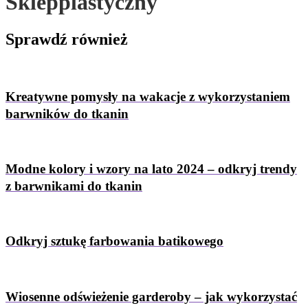
Sklepplastyczny
Sprawdź
również
Kreatywne pomysły na wakacje z wykorzystaniem
barwników do tkanin
Modne kolory i wzory na lato 2024 – odkryj trendy
z barwnikami do tkanin
Odkryj sztukę farbowania batikowego
Wiosenne odświeżenie garderoby – jak wykorzystać