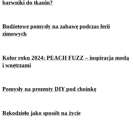
barwniki do tkanin?
Budżetowe pomysły na zabawę podczas ferii
zimowych
Kolor roku 2024: PEACH FUZZ – inspiracja modą
i wnętrzami
Pomysły na prezenty DIY pod choinkę
Rękodzieło jako sposób na życie