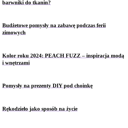
barwniki do tkanin?
Budżetowe pomysły na zabawę podczas ferii
zimowych
Kolor roku 2024: PEACH FUZZ – inspiracja modą
i wnętrzami
Pomysły na prezenty DIY pod choinkę
Rękodzieło jako sposób na życie