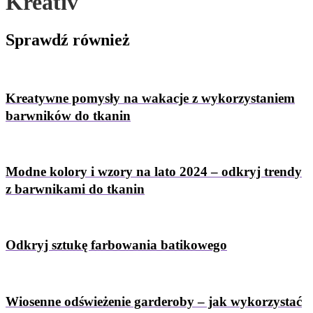
Kreativ
Sprawdź
również
Kreatywne pomysły na wakacje z wykorzystaniem
barwników do tkanin
Modne kolory i wzory na lato 2024 – odkryj trendy
z barwnikami do tkanin
Odkryj sztukę farbowania batikowego
Wiosenne odświeżenie garderoby – jak wykorzystać