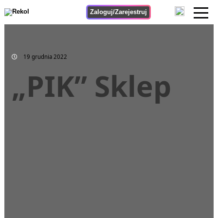
Zaloguj/Zarejestruj
19 grudnia 2022
„PIK” Sklep