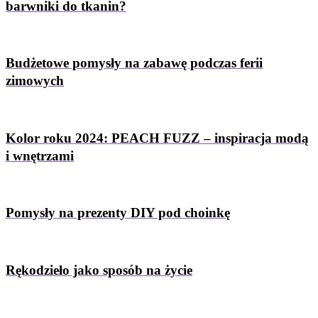
barwniki do tkanin?
Budżetowe pomysły na zabawę podczas ferii
zimowych
Kolor roku 2024: PEACH FUZZ – inspiracja modą
i wnętrzami
Pomysły na prezenty DIY pod choinkę
Rękodzieło jako sposób na życie