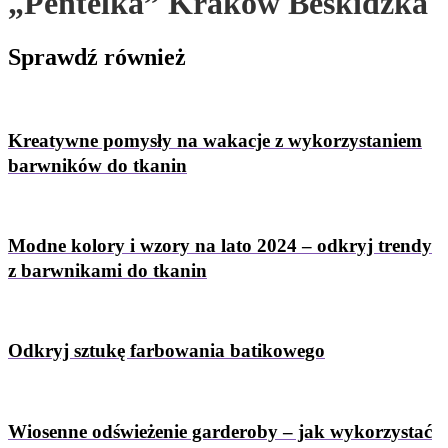
„Pentelka” Kraków Beskidzka
Sprawdź
również
Kreatywne pomysły na wakacje z wykorzystaniem
barwników do tkanin
Modne kolory i wzory na lato 2024 – odkryj trendy
z barwnikami do tkanin
Odkryj sztukę farbowania batikowego
Wiosenne odświeżenie garderoby – jak wykorzystać