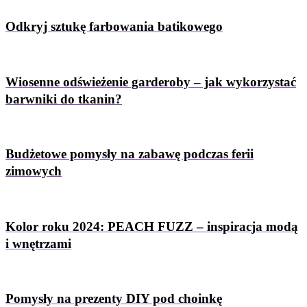
Odkryj sztukę farbowania batikowego
Wiosenne odświeżenie garderoby – jak wykorzystać
barwniki do tkanin?
Budżetowe pomysły na zabawę podczas ferii
zimowych
Kolor roku 2024: PEACH FUZZ – inspiracja modą
i wnętrzami
Pomysły na prezenty DIY pod choinkę