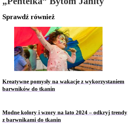
„Pentelka” Bytom Janity
Sprawdź
również
Kreatywne pomysły na wakacje z wykorzystaniem
barwników do tkanin
Modne kolory i wzory na lato 2024 – odkryj trendy
z barwnikami do tkanin