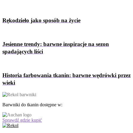
Rękodzieło jako sposób na życie
Jesienne trendy: barwne inspiracje na sezon
spadających liści
Historia farbowania tkanin: barwne wędrówki przez
wieki
Barwniki do tkanin dostępne w:
Sprawdź gdzie kupić