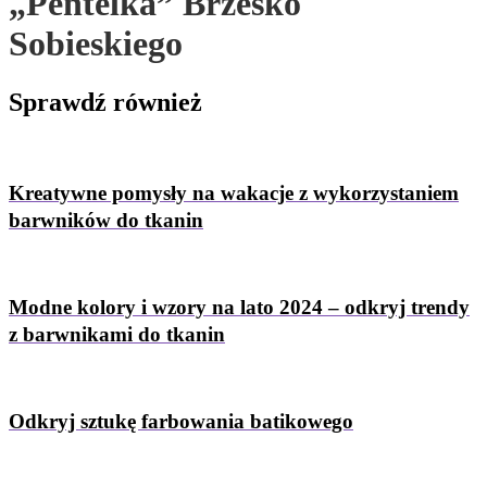
„Pentelka” Brzesko
Sobieskiego
Sprawdź
również
Kreatywne pomysły na wakacje z wykorzystaniem
barwników do tkanin
Modne kolory i wzory na lato 2024 – odkryj trendy
z barwnikami do tkanin
Odkryj sztukę farbowania batikowego