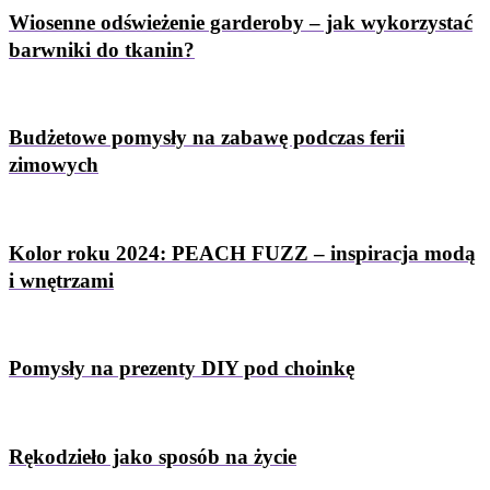
Wiosenne odświeżenie garderoby – jak wykorzystać
barwniki do tkanin?
Budżetowe pomysły na zabawę podczas ferii
zimowych
Kolor roku 2024: PEACH FUZZ – inspiracja modą
i wnętrzami
Pomysły na prezenty DIY pod choinkę
Rękodzieło jako sposób na życie