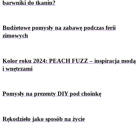
barwniki do tkanin?
Budżetowe pomysły na zabawę podczas ferii
zimowych
Kolor roku 2024: PEACH FUZZ – inspiracja modą
i wnętrzami
Pomysły na prezenty DIY pod choinkę
Rękodzieło jako sposób na życie