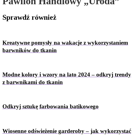
Pawilon Handlowy „Uroda”
Sprawdź
również
Kreatywne pomysły na wakacje z wykorzystaniem
barwników do tkanin
Modne kolory i wzory na lato 2024 – odkryj trendy
z barwnikami do tkanin
Odkryj sztukę farbowania batikowego
Wiosenne odświeżenie garderoby – jak wykorzystać