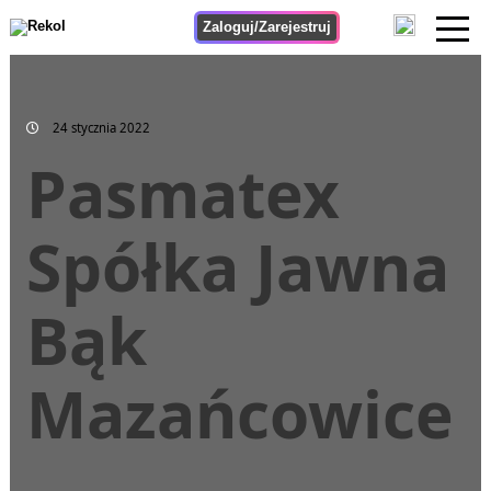
Zaloguj/Zarejestruj
24 stycznia 2022
Pasmatex
Spółka Jawna
Bąk
Mazańcowice