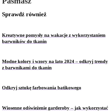
Pasmasz
Sprawdź
również
Kreatywne pomysły na wakacje z wykorzystaniem
barwników do tkanin
Modne kolory i wzory na lato 2024 – odkryj trendy
z barwnikami do tkanin
Odkryj sztukę farbowania batikowego
Wiosenne odświeżenie garderoby – jak wykorzystać