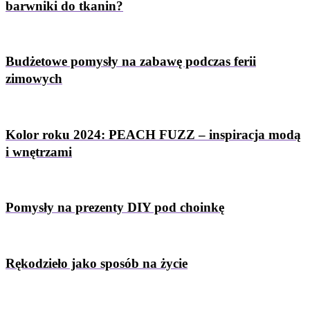
barwniki do tkanin?
Budżetowe pomysły na zabawę podczas ferii
zimowych
Kolor roku 2024: PEACH FUZZ – inspiracja modą
i wnętrzami
Pomysły na prezenty DIY pod choinkę
Rękodzieło jako sposób na życie