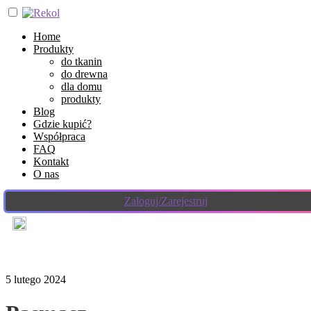
Home
Produkty
do tkanin
do drewna
dla domu
produkty
Blog
Gdzie kupić?
Współpraca
FAQ
Kontakt
O nas
Zaloguj/Zarejestruj
5 lutego 2024