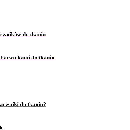
arwników do tkanin
z barwnikami do tkanin
barwniki do tkanin?
ch