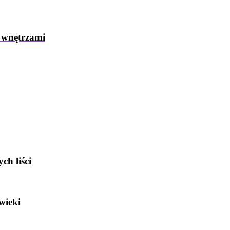
 wnętrzami
ch liści
wieki