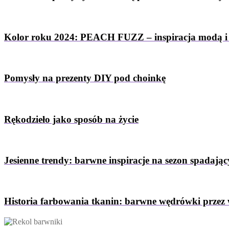
Kolor roku 2024: PEACH FUZZ – inspiracja modą i
Pomysły na prezenty DIY pod choinkę
Rękodzieło jako sposób na życie
Jesienne trendy: barwne inspiracje na sezon spadający
Historia farbowania tkanin: barwne wędrówki przez 