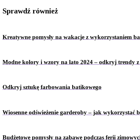
Sprawdź
również
Kreatywne pomysły na wakacje z wykorzystaniem b
Modne kolory i wzory na lato 2024 – odkryj trendy 
Odkryj sztukę farbowania batikowego
Wiosenne odświeżenie garderoby – jak wykorzystać 
Budżetowe pomysły na zabawę podczas ferii zimowy