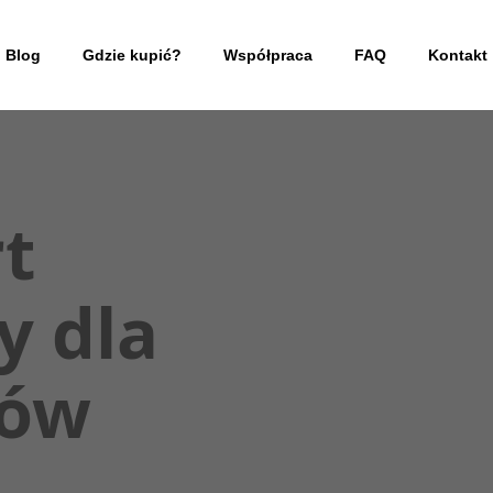
Blog
Gdzie kupić?
Współpraca
FAQ
Kontakt
t
y dla
ków