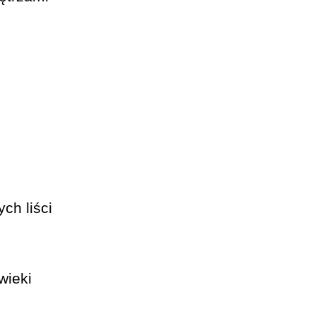
ch liści
wieki