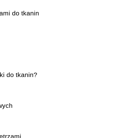
kami do tkanin
i do tkanin?
wych
ętrzami