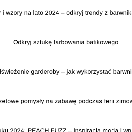
i wzory na lato 2024 – odkryj trendy z barwni
Odkryj sztukę farbowania batikowego
świeżenie garderoby – jak wykorzystać barwnik
żetowe pomysły na zabawę podczas ferii zimo
roku 2024: PEACH FUZZ – inspiracja modą i wn