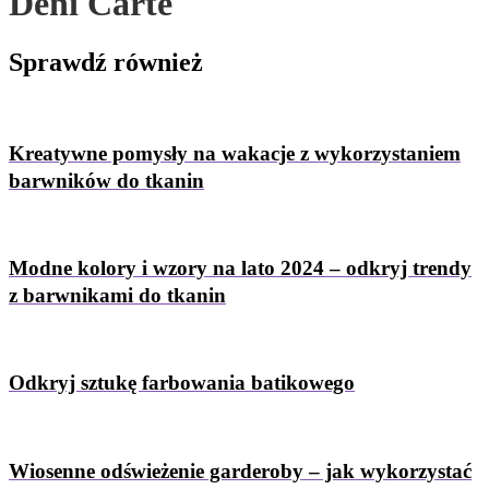
Deni Carte
Sprawdź
również
Kreatywne pomysły na wakacje z wykorzystaniem
barwników do tkanin
Modne kolory i wzory na lato 2024 – odkryj trendy
z barwnikami do tkanin
Odkryj sztukę farbowania batikowego
Wiosenne odświeżenie garderoby – jak wykorzystać