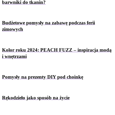
barwniki do tkanin?
Budżetowe pomysły na zabawę podczas ferii
zimowych
Kolor roku 2024: PEACH FUZZ – inspiracja modą
i wnętrzami
Pomysły na prezenty DIY pod choinkę
Rękodzieło jako sposób na życie