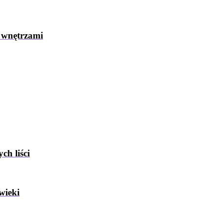
 wnętrzami
ch liści
wieki