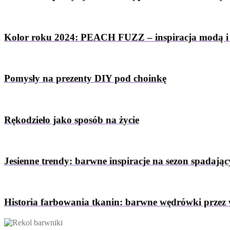
Kolor roku 2024: PEACH FUZZ – inspiracja modą i
Pomysły na prezenty DIY pod choinkę
Rękodzieło jako sposób na życie
Jesienne trendy: barwne inspiracje na sezon spadający
Historia farbowania tkanin: barwne wędrówki przez 