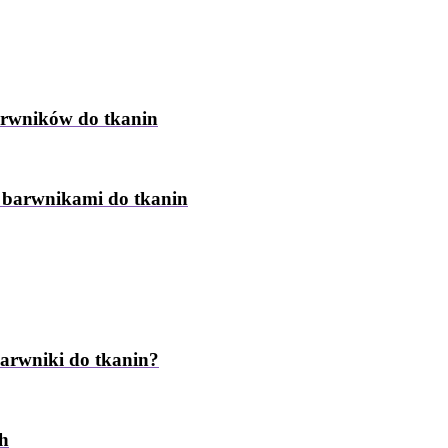
arwników do tkanin
z barwnikami do tkanin
barwniki do tkanin?
ch