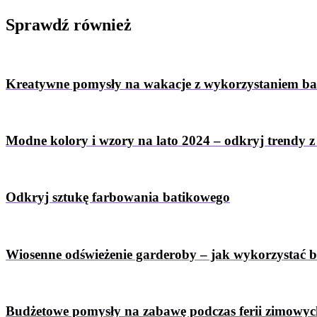
Sprawdź
również
Kreatywne pomysły na wakacje z wykorzystaniem b
Modne kolory i wzory na lato 2024 – odkryj trendy 
Odkryj sztukę farbowania batikowego
Wiosenne odświeżenie garderoby – jak wykorzystać 
Budżetowe pomysły na zabawę podczas ferii zimowy