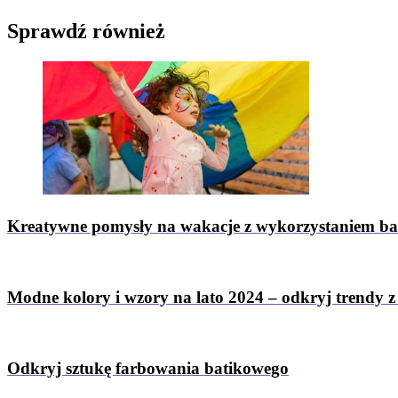
Sprawdź
również
Kreatywne pomysły na wakacje z wykorzystaniem b
Modne kolory i wzory na lato 2024 – odkryj trendy 
Odkryj sztukę farbowania batikowego