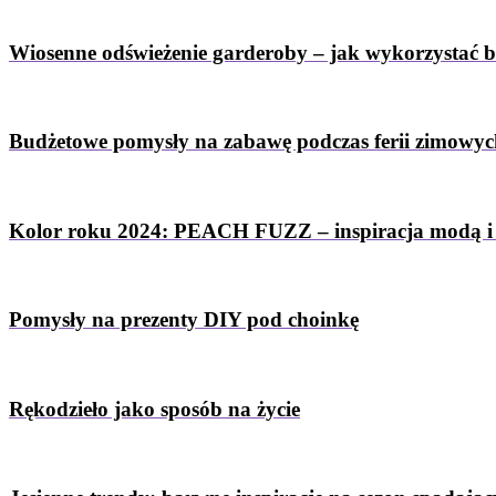
Wiosenne odświeżenie garderoby – jak wykorzystać 
Budżetowe pomysły na zabawę podczas ferii zimowy
Kolor roku 2024: PEACH FUZZ – inspiracja modą i
Pomysły na prezenty DIY pod choinkę
Rękodzieło jako sposób na życie