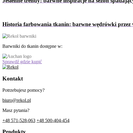
Jesienne trendy: barwne inspiracje na sezon spadający
Historia farbowania tkanin: barwne wędrówki przez 
Barwniki do tkanin dostępne w:
Sprawdź gdzie kupić
Kontakt
Potrzebujesz pomocy?
biuro@rekol.pl
Masz pytania?
+48 571-528-063
+48 500-404-454
Produkty