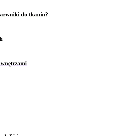
barwniki do tkanin?
ch
 wnętrzami