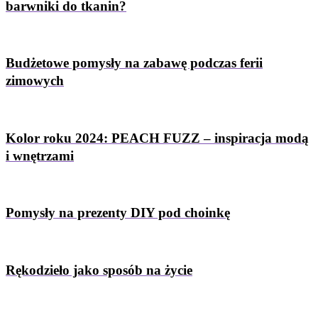
barwniki do tkanin?
Budżetowe pomysły na zabawę podczas ferii
zimowych
Kolor roku 2024: PEACH FUZZ – inspiracja modą
i wnętrzami
Pomysły na prezenty DIY pod choinkę
Rękodzieło jako sposób na życie