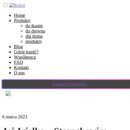
Home
Produkty
do tkanin
do drewna
dla domu
produkty
Blog
Gdzie kupić?
Współpraca
FAQ
Kontakt
O nas
Zaloguj/Zarejestruj
6 marca 2023