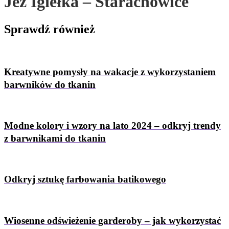
Jeż Igiełka – Starachowice
Sprawdź
również
Kreatywne pomysły na wakacje z wykorzystaniem
barwników do tkanin
Modne kolory i wzory na lato 2024 – odkryj trendy
z barwnikami do tkanin
Odkryj sztukę farbowania batikowego
Wiosenne odświeżenie garderoby – jak wykorzystać