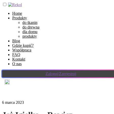
Home
Produkty
do tkanin
do drewna
dla domu
produkty
Blog
Gdzie kupić?
Współpraca
FAQ
Kontakt
O nas
Zaloguj/Zarejestruj
6 marca 2023