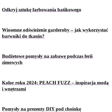
Odkryj sztukę farbowania batikowego
Wiosenne odświeżenie garderoby – jak wykorzystać
barwniki do tkanin?
Budżetowe pomysły na zabawę podczas ferii
zimowych
Kolor roku 2024: PEACH FUZZ – inspiracja modą
i wnętrzami
Pomysły na prezenty DIY pod choinkę