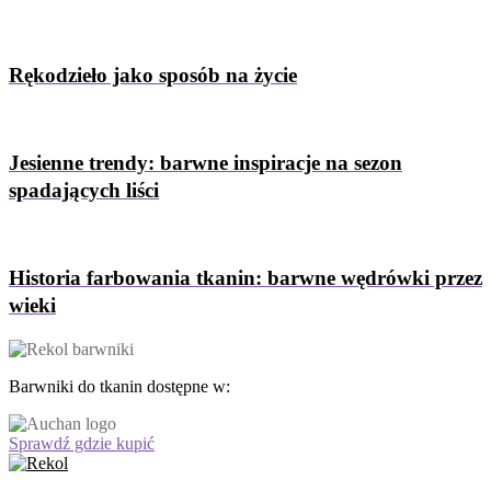
Rękodzieło jako sposób na życie
Jesienne trendy: barwne inspiracje na sezon
spadających liści
Historia farbowania tkanin: barwne wędrówki przez
wieki
Barwniki do tkanin dostępne w:
Sprawdź gdzie kupić