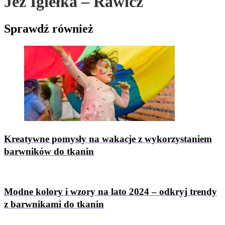
Jeż Igiełka – Rawicz
Sprawdź
również
Kreatywne pomysły na wakacje z wykorzystaniem
barwników do tkanin
Modne kolory i wzory na lato 2024 – odkryj trendy
z barwnikami do tkanin