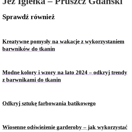
Jeż Igiełka – Pruszcz Gdański
Sprawdź
również
Kreatywne pomysły na wakacje z wykorzystaniem
barwników do tkanin
Modne kolory i wzory na lato 2024 – odkryj trendy
z barwnikami do tkanin
Odkryj sztukę farbowania batikowego
Wiosenne odświeżenie garderoby – jak wykorzystać