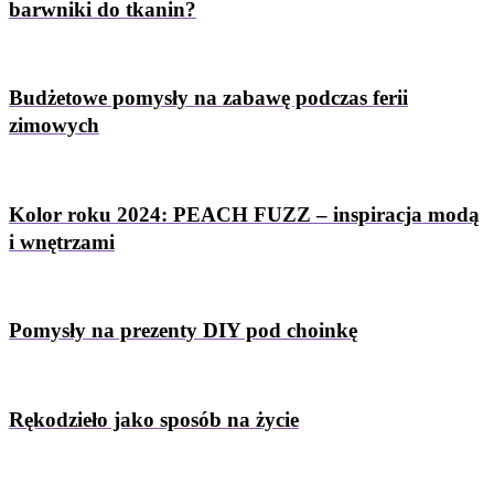
barwniki do tkanin?
Budżetowe pomysły na zabawę podczas ferii
zimowych
Kolor roku 2024: PEACH FUZZ – inspiracja modą
i wnętrzami
Pomysły na prezenty DIY pod choinkę
Rękodzieło jako sposób na życie