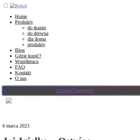
Home
Produkty
do tkanin
do drewna
dla domu
produkty
Blog
Gdzie kupić?
Współpraca
FAQ
Kontakt
O nas
Zaloguj/Zarejestruj
6 marca 2023