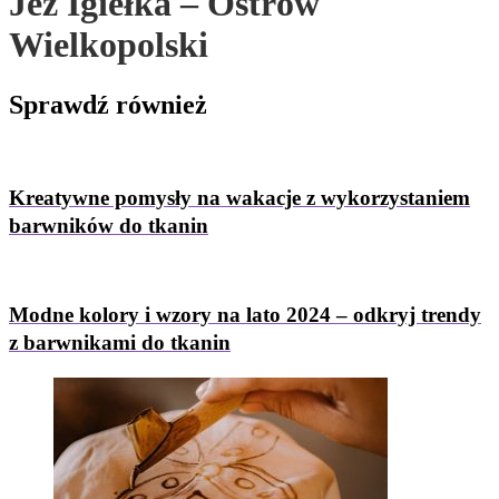
Jeż Igiełka – Ostrów
Wielkopolski
Sprawdź
również
Kreatywne pomysły na wakacje z wykorzystaniem
barwników do tkanin
Modne kolory i wzory na lato 2024 – odkryj trendy
z barwnikami do tkanin