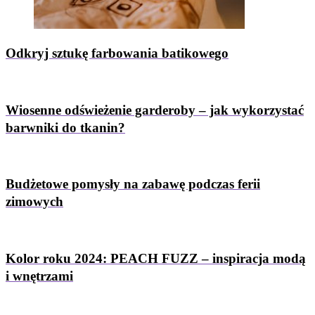
Odkryj sztukę farbowania batikowego
Wiosenne odświeżenie garderoby – jak wykorzystać
barwniki do tkanin?
Budżetowe pomysły na zabawę podczas ferii
zimowych
Kolor roku 2024: PEACH FUZZ – inspiracja modą
i wnętrzami