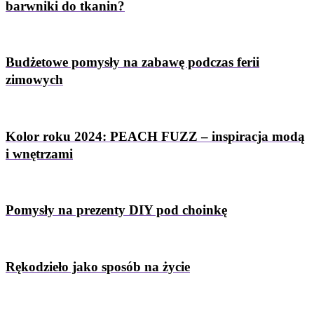
barwniki do tkanin?
Budżetowe pomysły na zabawę podczas ferii
zimowych
Kolor roku 2024: PEACH FUZZ – inspiracja modą
i wnętrzami
Pomysły na prezenty DIY pod choinkę
Rękodzieło jako sposób na życie