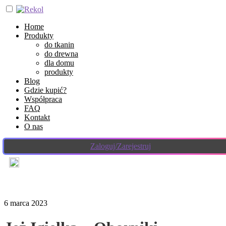
Home
Produkty
do tkanin
do drewna
dla domu
produkty
Blog
Gdzie kupić?
Współpraca
FAQ
Kontakt
O nas
Zaloguj/Zarejestruj
6 marca 2023