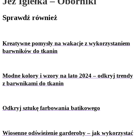
Jeż Igiełka – Oborniki
Sprawdź
również
Kreatywne pomysły na wakacje z wykorzystaniem
barwników do tkanin
Modne kolory i wzory na lato 2024 – odkryj trendy
z barwnikami do tkanin
Odkryj sztukę farbowania batikowego
Wiosenne odświeżenie garderoby – jak wykorzystać