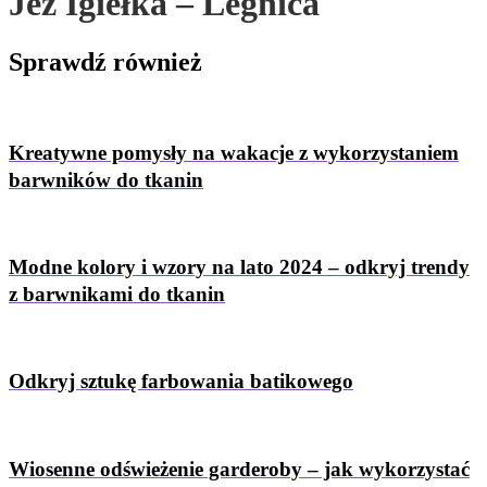
Jeż Igiełka – Legnica
Sprawdź
również
Kreatywne pomysły na wakacje z wykorzystaniem
barwników do tkanin
Modne kolory i wzory na lato 2024 – odkryj trendy
z barwnikami do tkanin
Odkryj sztukę farbowania batikowego
Wiosenne odświeżenie garderoby – jak wykorzystać