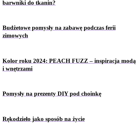
barwniki do tkanin?
Budżetowe pomysły na zabawę podczas ferii
zimowych
Kolor roku 2024: PEACH FUZZ – inspiracja modą
i wnętrzami
Pomysły na prezenty DIY pod choinkę
Rękodzieło jako sposób na życie