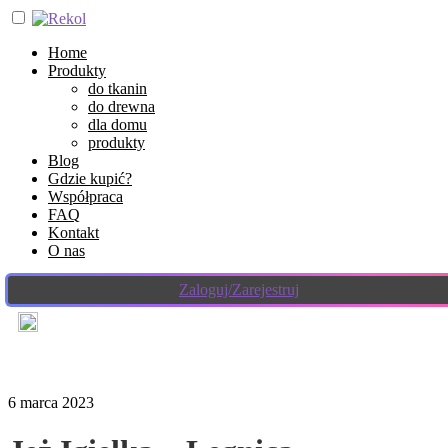
Home
Produkty
do tkanin
do drewna
dla domu
produkty
Blog
Gdzie kupić?
Współpraca
FAQ
Kontakt
O nas
Zaloguj/Zarejestruj
6 marca 2023