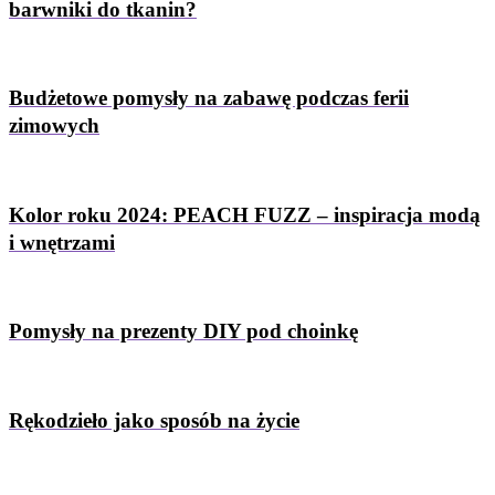
barwniki do tkanin?
Budżetowe pomysły na zabawę podczas ferii
zimowych
Kolor roku 2024: PEACH FUZZ – inspiracja modą
i wnętrzami
Pomysły na prezenty DIY pod choinkę
Rękodzieło jako sposób na życie