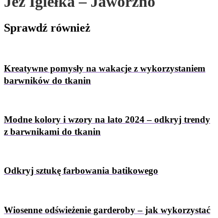
Jeż Igiełka – Jaworzno
Sprawdź
również
Kreatywne pomysły na wakacje z wykorzystaniem
barwników do tkanin
Modne kolory i wzory na lato 2024 – odkryj trendy
z barwnikami do tkanin
Odkryj sztukę farbowania batikowego
Wiosenne odświeżenie garderoby – jak wykorzystać