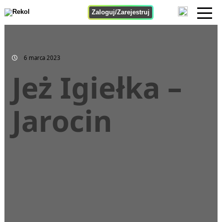
Zaloguj/Zarejestruj
6 marca 2023
Jeż Igiełka –
Jarocin