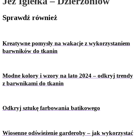
Jeż Igiełka – Dzierżoniów
Sprawdź
również
Kreatywne pomysły na wakacje z wykorzystaniem
barwników do tkanin
Modne kolory i wzory na lato 2024 – odkryj trendy
z barwnikami do tkanin
Odkryj sztukę farbowania batikowego
Wiosenne odświeżenie garderoby – jak wykorzystać