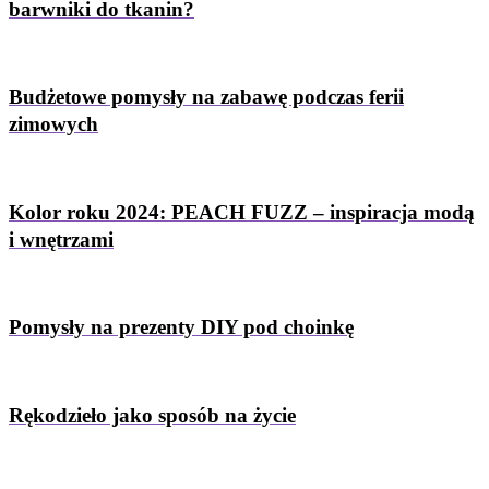
barwniki do tkanin?
Budżetowe pomysły na zabawę podczas ferii
zimowych
Kolor roku 2024: PEACH FUZZ – inspiracja modą
i wnętrzami
Pomysły na prezenty DIY pod choinkę
Rękodzieło jako sposób na życie