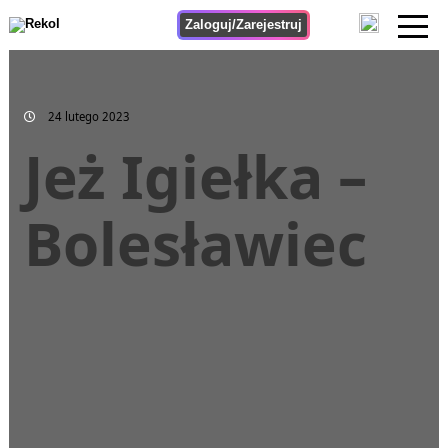
Zaloguj/Zarejestruj
24 lutego 2023
Jeż Igiełka –
Bolesławiec