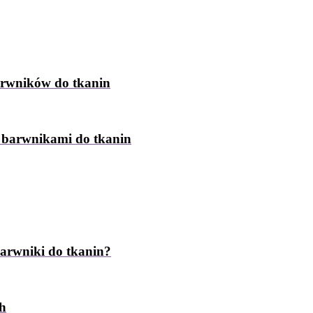
arwników do tkanin
z barwnikami do tkanin
barwniki do tkanin?
ch