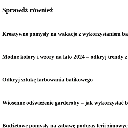
Sprawdź
również
Kreatywne pomysły na wakacje z wykorzystaniem b
Modne kolory i wzory na lato 2024 – odkryj trendy 
Odkryj sztukę farbowania batikowego
Wiosenne odświeżenie garderoby – jak wykorzystać 
Budżetowe pomysły na zabawę podczas ferii zimowy