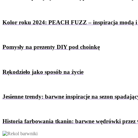
Kolor roku 2024: PEACH FUZZ – inspiracja modą i
Pomysły na prezenty DIY pod choinkę
Rękodzieło jako sposób na życie
Jesienne trendy: barwne inspiracje na sezon spadający
Historia farbowania tkanin: barwne wędrówki przez 