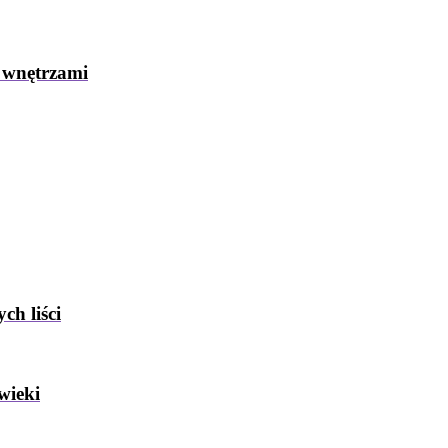
 wnętrzami
ch liści
wieki