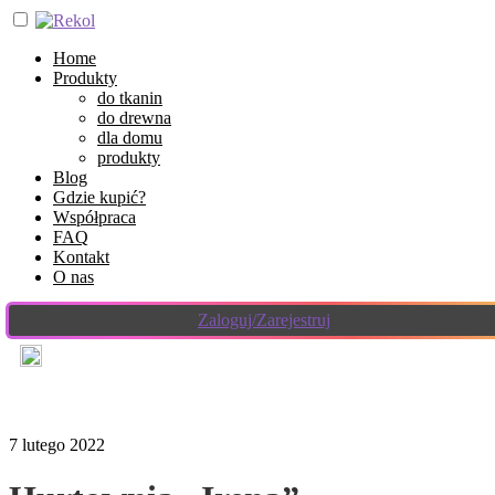
Home
Produkty
do tkanin
do drewna
dla domu
produkty
Blog
Gdzie kupić?
Współpraca
FAQ
Kontakt
O nas
Zaloguj/Zarejestruj
7 lutego 2022