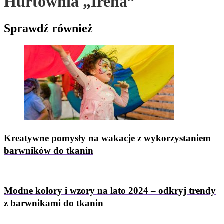
Hurtownia „Irena”
Sprawdź
również
Kreatywne pomysły na wakacje z wykorzystaniem
barwników do tkanin
Modne kolory i wzory na lato 2024 – odkryj trendy
z barwnikami do tkanin