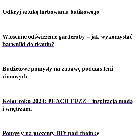
Odkryj sztukę farbowania batikowego
Wiosenne odświeżenie garderoby – jak wykorzystać
barwniki do tkanin?
Budżetowe pomysły na zabawę podczas ferii
zimowych
Kolor roku 2024: PEACH FUZZ – inspiracja modą
i wnętrzami
Pomysły na prezenty DIY pod choinkę