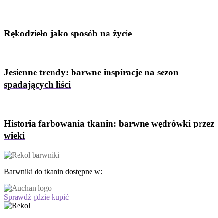
Rękodzieło jako sposób na życie
Jesienne trendy: barwne inspiracje na sezon
spadających liści
Historia farbowania tkanin: barwne wędrówki przez
wieki
Barwniki do tkanin dostępne w:
Sprawdź gdzie kupić