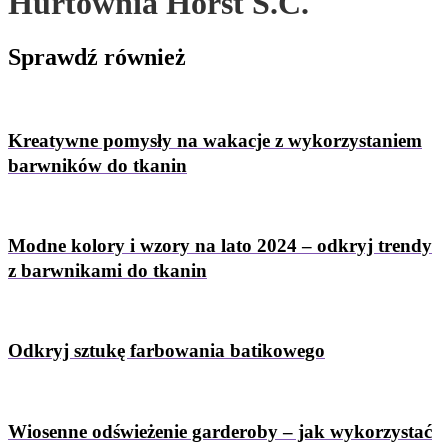
Hurtownia Horst S.C.
Sprawdź
również
Kreatywne pomysły na wakacje z wykorzystaniem
barwników do tkanin
Modne kolory i wzory na lato 2024 – odkryj trendy
z barwnikami do tkanin
Odkryj sztukę farbowania batikowego
Wiosenne odświeżenie garderoby – jak wykorzystać