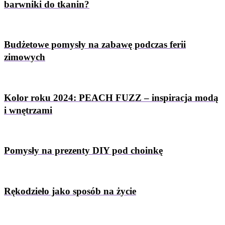
barwniki do tkanin?
Budżetowe pomysły na zabawę podczas ferii
zimowych
Kolor roku 2024: PEACH FUZZ – inspiracja modą
i wnętrzami
Pomysły na prezenty DIY pod choinkę
Rękodzieło jako sposób na życie