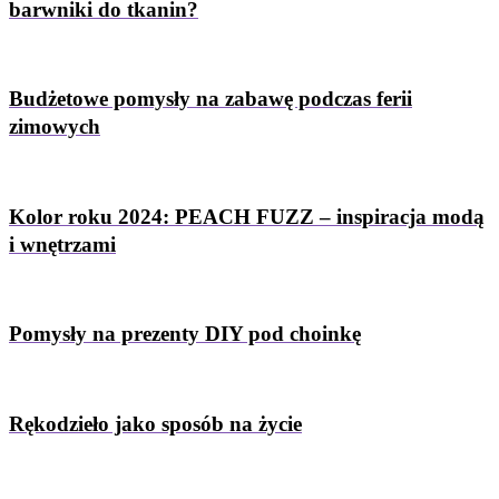
barwniki do tkanin?
Budżetowe pomysły na zabawę podczas ferii
zimowych
Kolor roku 2024: PEACH FUZZ – inspiracja modą
i wnętrzami
Pomysły na prezenty DIY pod choinkę
Rękodzieło jako sposób na życie