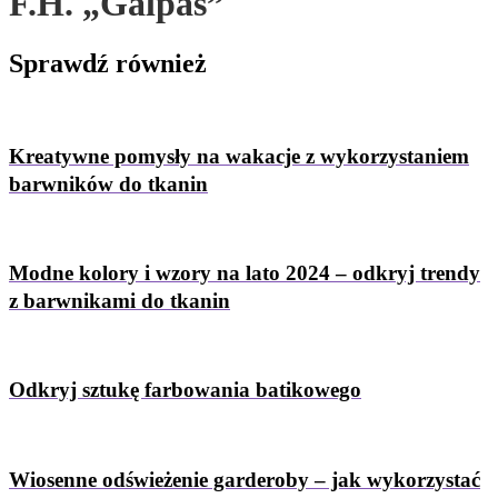
F.H. „Galpas”
Sprawdź
również
Kreatywne pomysły na wakacje z wykorzystaniem
barwników do tkanin
Modne kolory i wzory na lato 2024 – odkryj trendy
z barwnikami do tkanin
Odkryj sztukę farbowania batikowego
Wiosenne odświeżenie garderoby – jak wykorzystać