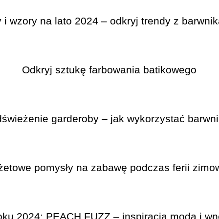
i wzory na lato 2024 – odkryj trendy z barwni
Odkryj sztukę farbowania batikowego
świeżenie garderoby – jak wykorzystać barwnik
żetowe pomysły na zabawę podczas ferii zimo
roku 2024: PEACH FUZZ – inspiracja modą i wn