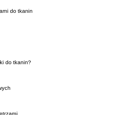
kami do tkanin
i do tkanin?
wych
ętrzami