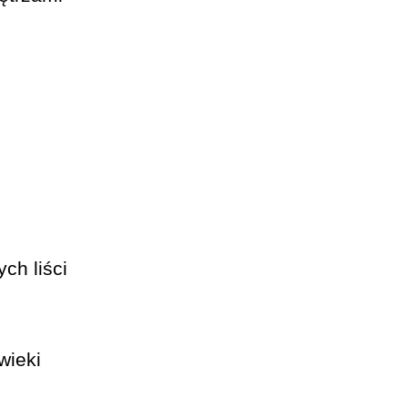
ch liści
wieki