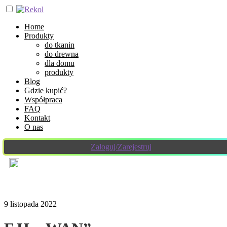
Home
Produkty
do tkanin
do drewna
dla domu
produkty
Blog
Gdzie kupić?
Współpraca
FAQ
Kontakt
O nas
Zaloguj/Zarejestruj
9 listopada 2022