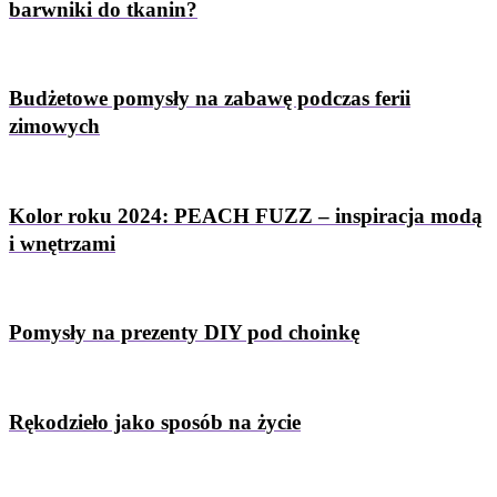
barwniki do tkanin?
Budżetowe pomysły na zabawę podczas ferii
zimowych
Kolor roku 2024: PEACH FUZZ – inspiracja modą
i wnętrzami
Pomysły na prezenty DIY pod choinkę
Rękodzieło jako sposób na życie