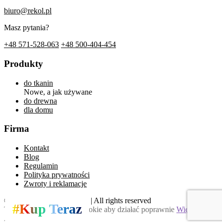
biuro@rekol.pl
Masz pytania?
+48 571-528-063
+48 500-404-454
Produkty
do tkanin
Nowe, a jak używane
do drewna
dla domu
Firma
Kontakt
Blog
Regulamin
Polityka prywatności
Zwroty i reklamacje
© TRIMNOS Sp. J. | 2026 | All rights reserved
#Kup Teraz
Ta strona używa plików cookie aby działać poprawnie
Więcej
Akceptuj