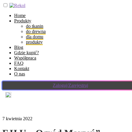
Home
Produkty
do tkanin
do drewna
dla domu
produkty
Blog
Gdzie kupić?
Współpraca
FAQ
Kontakt
O nas
Zaloguj/Zarejestruj
7 kwietnia 2022