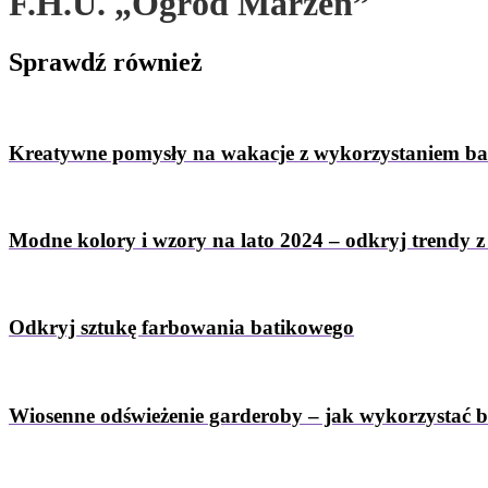
F.H.U. „Ogród Marzeń”
Sprawdź
również
Kreatywne pomysły na wakacje z wykorzystaniem b
Modne kolory i wzory na lato 2024 – odkryj trendy 
Odkryj sztukę farbowania batikowego
Wiosenne odświeżenie garderoby – jak wykorzystać 