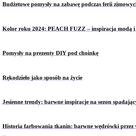
Budżetowe pomysły na zabawę podczas ferii zimowy
Kolor roku 2024: PEACH FUZZ – inspiracja modą i
Pomysły na prezenty DIY pod choinkę
Rękodzieło jako sposób na życie
Jesienne trendy: barwne inspiracje na sezon spadający
Historia farbowania tkanin: barwne wędrówki przez 