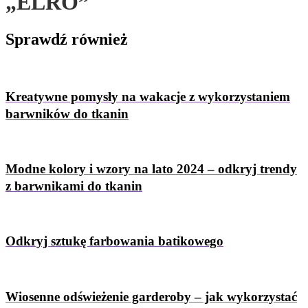
„ELRO”
Sprawdź
również
Kreatywne pomysły na wakacje z wykorzystaniem
barwników do tkanin
Modne kolory i wzory na lato 2024 – odkryj trendy
z barwnikami do tkanin
Odkryj sztukę farbowania batikowego
Wiosenne odświeżenie garderoby – jak wykorzystać