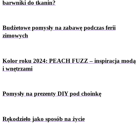
barwniki do tkanin?
Budżetowe pomysły na zabawę podczas ferii
zimowych
Kolor roku 2024: PEACH FUZZ – inspiracja modą
i wnętrzami
Pomysły na prezenty DIY pod choinkę
Rękodzieło jako sposób na życie